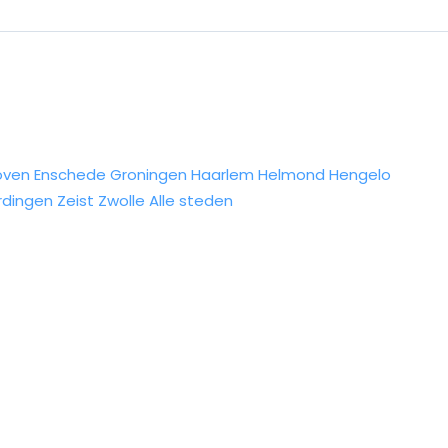
oven
Enschede
Groningen
Haarlem
Helmond
Hengelo
rdingen
Zeist
Zwolle
Alle steden