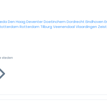
reda
Den Haag
Deventer
Doetinchem
Dordrecht
Eindhoven
E
Rotterdam
Rotterdam
Tilburg
Veenendaal
Vlaardingen
Zeist
e steden