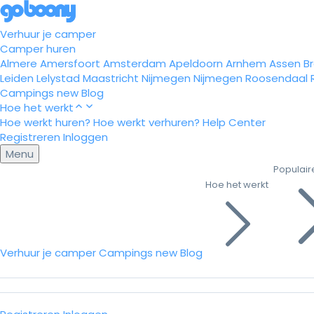
Verhuur je camper
Camper huren
Almere
Amersfoort
Amsterdam
Apeldoorn
Arnhem
Assen
B
Leiden
Lelystad
Maastricht
Nijmegen
Nijmegen
Roosendaal
Campings
new
Blog
Hoe het werkt
Hoe werkt huren?
Hoe werkt verhuren?
Help Center
Registreren
Inloggen
Menu
Populair
Hoe het werkt
Verhuur je camper
Campings
new
Blog