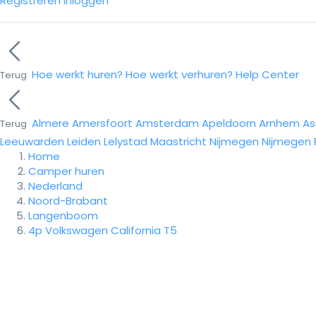
Registreren
Inloggen
Hoe werkt huren?
Hoe werkt verhuren?
Help Center
Terug
Almere
Amersfoort
Amsterdam
Apeldoorn
Arnhem
As
Terug
Leeuwarden
Leiden
Lelystad
Maastricht
Nijmegen
Nijmegen
Home
Camper huren
Nederland
Noord-Brabant
Langenboom
4p Volkswagen California T5