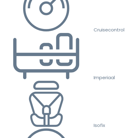
Cruisecontrol
Imperiaal
Isofix