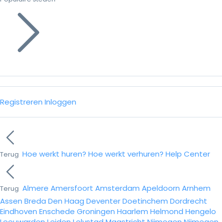
Registreren
Inloggen
Hoe werkt huren?
Hoe werkt verhuren?
Help Center
Terug
Almere
Amersfoort
Amsterdam
Apeldoorn
Arnhem
Terug
Assen
Breda
Den Haag
Deventer
Doetinchem
Dordrecht
Eindhoven
Enschede
Groningen
Haarlem
Helmond
Hengelo
Leeuwarden
Leiden
Lelystad
Maastricht
Nijmegen
Nijmegen