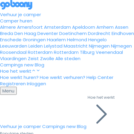
Verhuur je camper
Camper huren
Almere
Amersfoort
Amsterdam
Apeldoorn
Arnhem
Assen
Breda
Den Haag
Deventer
Doetinchem
Dordrecht
Eindhoven
Enschede
Groningen
Haarlem
Helmond
Hengelo
Leeuwarden
Leiden
Lelystad
Maastricht
Nijmegen
Nijmegen
Roosendaal
Rotterdam
Rotterdam
Tilburg
Veenendaal
Vlaardingen
Zeist
Zwolle
Alle steden
Campings
new
Blog
Hoe het werkt
Hoe werkt huren?
Hoe werkt verhuren?
Help Center
Registreren
Inloggen
Menu
Hoe het werkt
Verhuur je camper
Campings
new
Blog
Populaire steden