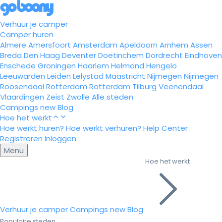
Verhuur je camper
Camper huren
Almere
Amersfoort
Amsterdam
Apeldoorn
Arnhem
Assen
Breda
Den Haag
Deventer
Doetinchem
Dordrecht
Eindhoven
Enschede
Groningen
Haarlem
Helmond
Hengelo
Leeuwarden
Leiden
Lelystad
Maastricht
Nijmegen
Nijmegen
Roosendaal
Rotterdam
Rotterdam
Tilburg
Veenendaal
Vlaardingen
Zeist
Zwolle
Alle steden
Campings
new
Blog
Hoe het werkt
Hoe werkt huren?
Hoe werkt verhuren?
Help Center
Registreren
Inloggen
Menu
Hoe het werkt
Verhuur je camper
Campings
new
Blog
Populaire steden