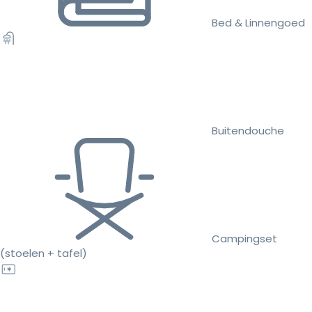
Bed & Linnengoed
Buitendouche
Campingset
(stoelen + tafel)