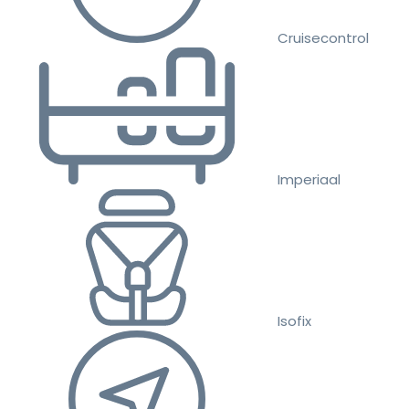
Cruisecontrol
Imperiaal
Isofix