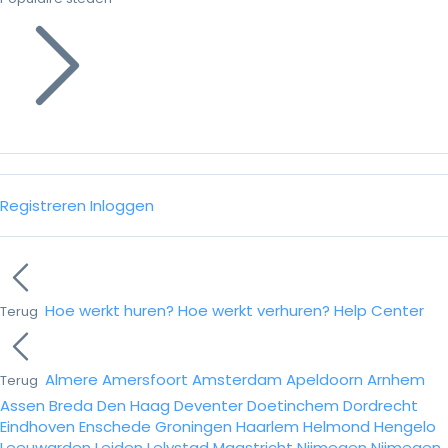
Registreren
Inloggen
Hoe werkt huren?
Hoe werkt verhuren?
Help Center
Terug
Almere
Amersfoort
Amsterdam
Apeldoorn
Arnhem
Terug
Assen
Breda
Den Haag
Deventer
Doetinchem
Dordrecht
Eindhoven
Enschede
Groningen
Haarlem
Helmond
Hengelo
Leeuwarden
Leiden
Lelystad
Maastricht
Nijmegen
Nijmegen