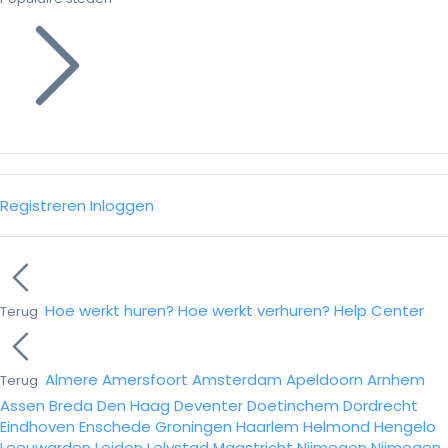
Registreren
Inloggen
Hoe werkt huren?
Hoe werkt verhuren?
Help Center
Terug
Almere
Amersfoort
Amsterdam
Apeldoorn
Arnhem
Terug
Assen
Breda
Den Haag
Deventer
Doetinchem
Dordrecht
Eindhoven
Enschede
Groningen
Haarlem
Helmond
Hengelo
Leeuwarden
Leiden
Lelystad
Maastricht
Nijmegen
Nijmegen