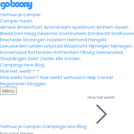
Verhuur je camper
Camper huren
Almere
Amersfoort
Amsterdam
Apeldoorn
Arnhem
Assen
Breda
Den Haag
Deventer
Doetinchem
Dordrecht
Eindhoven
Enschede
Groningen
Haarlem
Helmond
Hengelo
Leeuwarden
Leiden
Lelystad
Maastricht
Nijmegen
Nijmegen
Roosendaal
Rotterdam
Rotterdam
Tilburg
Veenendaal
Vlaardingen
Zeist
Zwolle
Alle steden
Campings
new
Blog
Hoe het werkt
Hoe werkt huren?
Hoe werkt verhuren?
Help Center
Registreren
Inloggen
Menu
Hoe het werkt
Verhuur je camper
Campings
new
Blog
Populaire steden