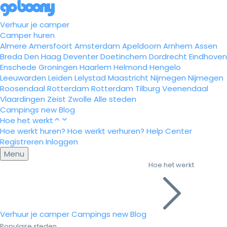
Verhuur je camper
Camper huren
Almere
Amersfoort
Amsterdam
Apeldoorn
Arnhem
Assen
Breda
Den Haag
Deventer
Doetinchem
Dordrecht
Eindhoven
Enschede
Groningen
Haarlem
Helmond
Hengelo
Leeuwarden
Leiden
Lelystad
Maastricht
Nijmegen
Nijmegen
Roosendaal
Rotterdam
Rotterdam
Tilburg
Veenendaal
Vlaardingen
Zeist
Zwolle
Alle steden
Campings
new
Blog
Hoe het werkt
Hoe werkt huren?
Hoe werkt verhuren?
Help Center
Registreren
Inloggen
Menu
Hoe het werkt
Verhuur je camper
Campings
new
Blog
Populaire steden