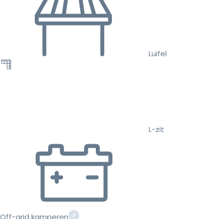
Luifel
L-zit
Off-grid kamperen