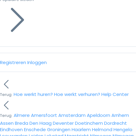
Registreren
Inloggen
Hoe werkt huren?
Hoe werkt verhuren?
Help Center
Terug
Almere
Amersfoort
Amsterdam
Apeldoorn
Arnhem
Terug
Assen
Breda
Den Haag
Deventer
Doetinchem
Dordrecht
Eindhoven
Enschede
Groningen
Haarlem
Helmond
Hengelo
Leeuwarden
Leiden
Lelystad
Maastricht
Nijmegen
Nijmegen