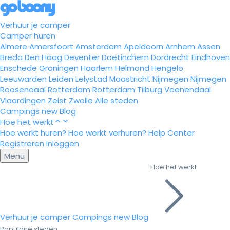
Verhuur je camper
Camper huren
Almere
Amersfoort
Amsterdam
Apeldoorn
Arnhem
Assen
Breda
Den Haag
Deventer
Doetinchem
Dordrecht
Eindhoven
Enschede
Groningen
Haarlem
Helmond
Hengelo
Leeuwarden
Leiden
Lelystad
Maastricht
Nijmegen
Nijmegen
Roosendaal
Rotterdam
Rotterdam
Tilburg
Veenendaal
Vlaardingen
Zeist
Zwolle
Alle steden
Campings
new
Blog
Hoe het werkt
Hoe werkt huren?
Hoe werkt verhuren?
Help Center
Registreren
Inloggen
Menu
Hoe het werkt
Verhuur je camper
Campings
new
Blog
Populaire steden