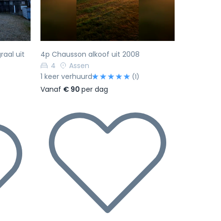
raal uit
4p Chausson alkoof uit 2008
4
Assen
1 keer verhuurd
(1)
Vanaf
€ 90
per dag