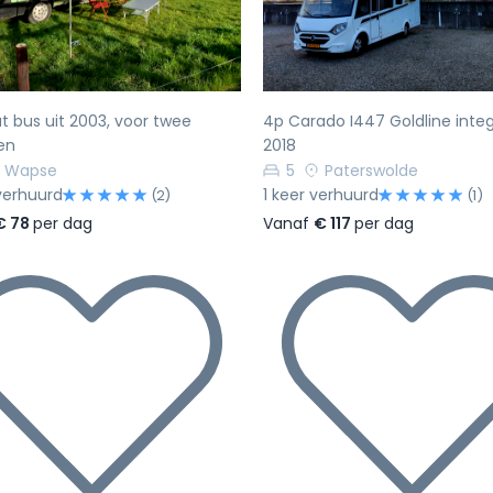
iat bus uit 2003, voor twee
4p Carado I447 Goldline integ
en
2018
Wapse
5
Paterswolde
verhuurd
1 keer verhuurd
(2)
(1)
€ 78
per dag
Vanaf
€ 117
per dag