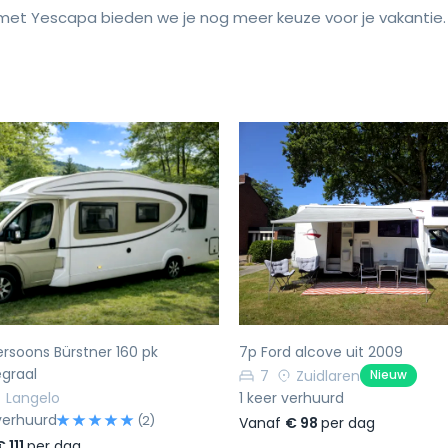
et Yescapa bieden we je nog meer keuze voor je vakantie.
rige
Volgende
Vorige
ersoons Bürstner 160 pk
7p Ford alcove uit 2009
egraal
7
Zuidlaren
Nieuw
Langelo
1 keer verhuurd
verhuurd
(2)
Vanaf
€ 98
per dag
€ 111
per dag