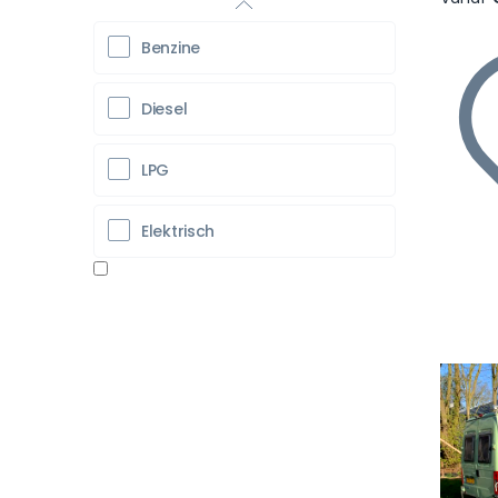
Benzine
Diesel
LPG
Elektrisch
Vo