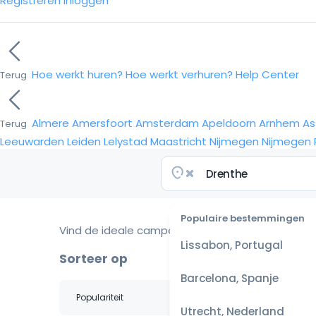
Registreren
Inloggen
Hoe werkt huren?
Hoe werkt verhuren?
Help Center
Terug
Almere
Amersfoort
Amsterdam
Apeldoorn
Arnhem
As
Terug
Leeuwarden
Leiden
Lelystad
Maastricht
Nijmegen
Nijmegen
Populaire bestemmingen
Vind de ideale camper voor je reis
Lissabon, Portugal
Sorteer op
Barcelona, Spanje
Utrecht, Nederland