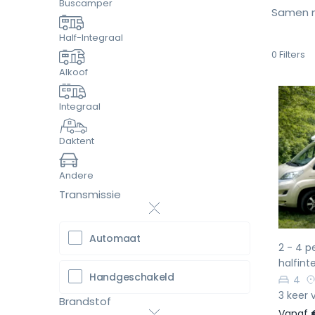
Buscamper
Samen m
Half-Integraal
0
Filters
Alkoof
Integraal
Daktent
Vo
Andere
Transmissie
Automaat
2 - 4 p
halfint
Handgeschakeld
4
3 keer 
Brandstof
Vanaf