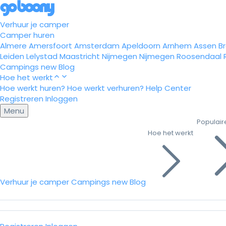
Verhuur je camper
Camper huren
Almere
Amersfoort
Amsterdam
Apeldoorn
Arnhem
Assen
B
Leiden
Lelystad
Maastricht
Nijmegen
Nijmegen
Roosendaal
Campings
new
Blog
Hoe het werkt
Hoe werkt huren?
Hoe werkt verhuren?
Help Center
Registreren
Inloggen
Menu
Populair
Hoe het werkt
Verhuur je camper
Campings
new
Blog