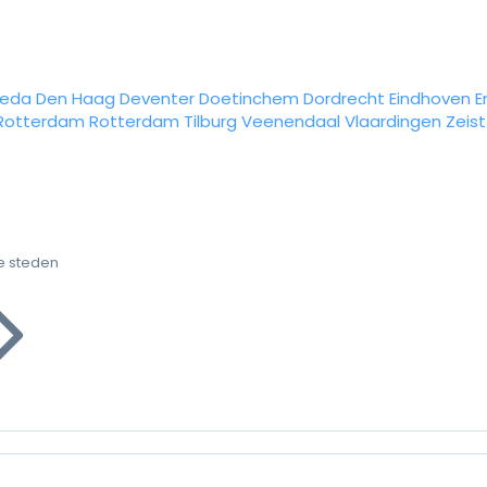
reda
Den Haag
Deventer
Doetinchem
Dordrecht
Eindhoven
E
Rotterdam
Rotterdam
Tilburg
Veenendaal
Vlaardingen
Zeist
e steden