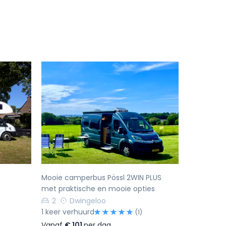
Volgende
Vorige
Volgende
Mooie camperbus Pössl 2WIN PLUS
met praktische en mooie opties
2
Dwingeloo
1 keer verhuurd
(1)
Vanaf
€ 101
per dag