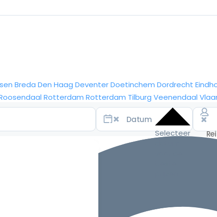
sen
Breda
Den Haag
Deventer
Doetinchem
Dordrecht
Eindh
Roosendaal
Rotterdam
Rotterdam
Tilburg
Veenendaal
Vlaa
Selecteer
datum
voor de
beste
prijzen