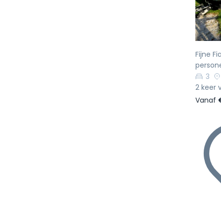
Fijne F
person
3
2 keer 
Vanaf