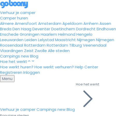
Verhuur je camper
Camper huren
Almere
Amersfoort
Amsterdam
Apeldoorn
Arnhem
Assen
Breda
Den Haag
Deventer
Doetinchem
Dordrecht
Eindhoven
Enschede
Groningen
Haarlem
Helmond
Hengelo
Leeuwarden
Leiden
Lelystad
Maastricht
Nijmegen
Nijmegen
Roosendaal
Rotterdam
Rotterdam
Tilburg
Veenendaal
Vlaardingen
Zeist
Zwolle
Alle steden
Campings
new
Blog
Hoe het werkt
Hoe werkt huren?
Hoe werkt verhuren?
Help Center
Registreren
Inloggen
Menu
Hoe het werkt
Verhuur je camper
Campings
new
Blog
Populaire steden