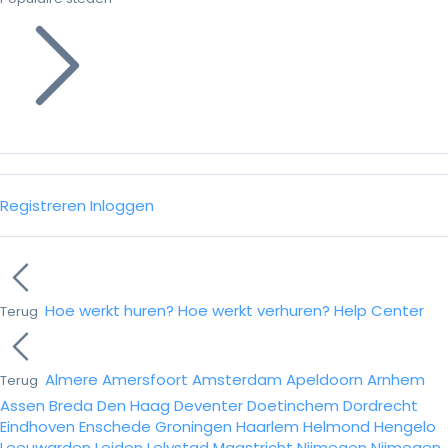
Registreren
Inloggen
Hoe werkt huren?
Hoe werkt verhuren?
Help Center
Terug
Almere
Amersfoort
Amsterdam
Apeldoorn
Arnhem
Terug
Assen
Breda
Den Haag
Deventer
Doetinchem
Dordrecht
Eindhoven
Enschede
Groningen
Haarlem
Helmond
Hengelo
Leeuwarden
Leiden
Lelystad
Maastricht
Nijmegen
Nijmegen