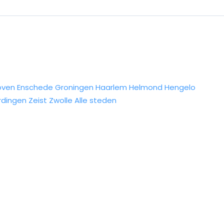
oven
Enschede
Groningen
Haarlem
Helmond
Hengelo
rdingen
Zeist
Zwolle
Alle steden