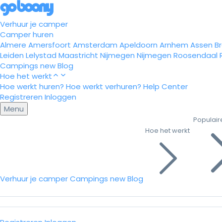
Verhuur je camper
Camper huren
Almere
Amersfoort
Amsterdam
Apeldoorn
Arnhem
Assen
B
Leiden
Lelystad
Maastricht
Nijmegen
Nijmegen
Roosendaal
Campings
new
Blog
Hoe het werkt
Hoe werkt huren?
Hoe werkt verhuren?
Help Center
Registreren
Inloggen
Menu
Populair
Hoe het werkt
Verhuur je camper
Campings
new
Blog