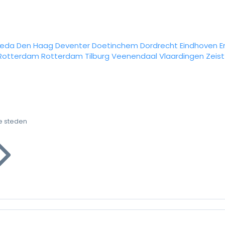
reda
Den Haag
Deventer
Doetinchem
Dordrecht
Eindhoven
E
Rotterdam
Rotterdam
Tilburg
Veenendaal
Vlaardingen
Zeist
e steden