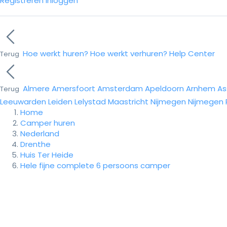
Registreren
Inloggen
Hoe werkt huren?
Hoe werkt verhuren?
Help Center
Terug
Almere
Amersfoort
Amsterdam
Apeldoorn
Arnhem
As
Terug
Leeuwarden
Leiden
Lelystad
Maastricht
Nijmegen
Nijmegen
Home
Camper huren
Nederland
Drenthe
Huis Ter Heide
Hele fijne complete 6 persoons camper