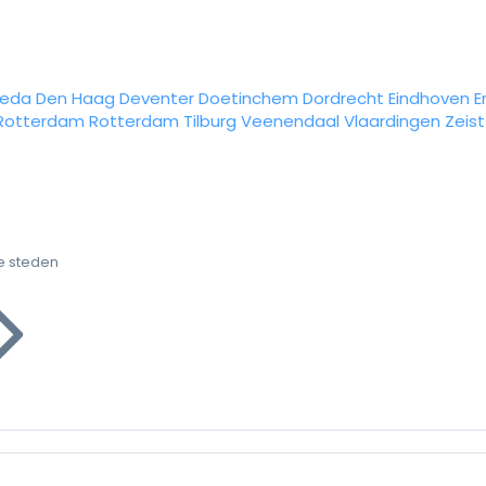
reda
Den Haag
Deventer
Doetinchem
Dordrecht
Eindhoven
E
Rotterdam
Rotterdam
Tilburg
Veenendaal
Vlaardingen
Zeist
e steden