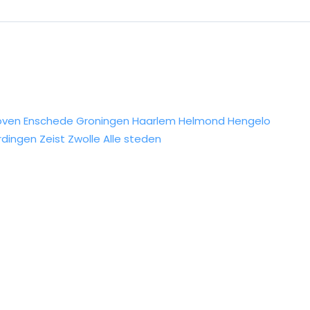
oven
Enschede
Groningen
Haarlem
Helmond
Hengelo
rdingen
Zeist
Zwolle
Alle steden