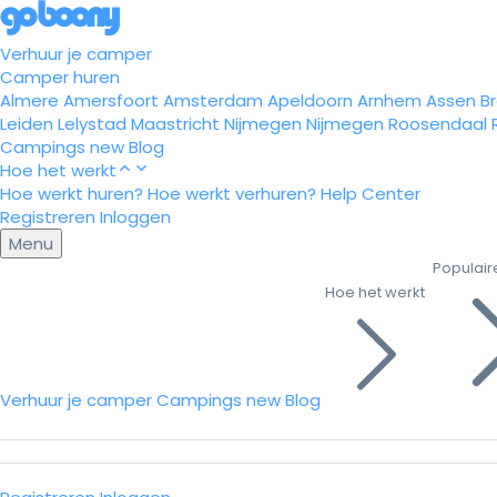
Verhuur je camper
Camper huren
Almere
Amersfoort
Amsterdam
Apeldoorn
Arnhem
Assen
B
Leiden
Lelystad
Maastricht
Nijmegen
Nijmegen
Roosendaal
Campings
new
Blog
Hoe het werkt
Hoe werkt huren?
Hoe werkt verhuren?
Help Center
Registreren
Inloggen
Menu
Populair
Hoe het werkt
Verhuur je camper
Campings
new
Blog