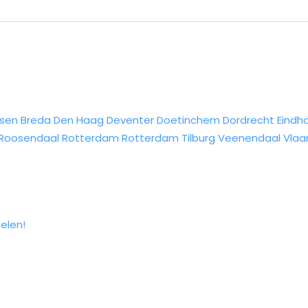
sen
Breda
Den Haag
Deventer
Doetinchem
Dordrecht
Eindh
Roosendaal
Rotterdam
Rotterdam
Tilburg
Veenendaal
Vlaa
ielen!