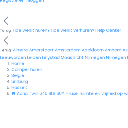
Registreren
Inloggen
Hoe werkt huren?
Hoe werkt verhuren?
Help Center
Terug
Almere
Amersfoort
Amsterdam
Apeldoorn
Arnhem
As
Terug
Leeuwarden
Leiden
Lelystad
Maastricht
Nijmegen
Nijmegen
Home
Camper huren
België
Limburg
Hasselt
🚐 Adria Twin 640 SLB 60Y – luxe, ruimte en vrijheid op w