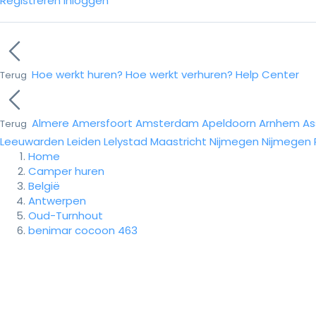
Registreren
Inloggen
Hoe werkt huren?
Hoe werkt verhuren?
Help Center
Terug
Almere
Amersfoort
Amsterdam
Apeldoorn
Arnhem
As
Terug
Leeuwarden
Leiden
Lelystad
Maastricht
Nijmegen
Nijmegen
Home
Camper huren
België
Antwerpen
Oud-Turnhout
benimar cocoon 463