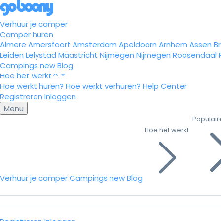
Verhuur je camper
Camper huren
Almere
Amersfoort
Amsterdam
Apeldoorn
Arnhem
Assen
B
Leiden
Lelystad
Maastricht
Nijmegen
Nijmegen
Roosendaal
Campings
new
Blog
Hoe het werkt
Hoe werkt huren?
Hoe werkt verhuren?
Help Center
Registreren
Inloggen
Menu
Populair
Hoe het werkt
Verhuur je camper
Campings
new
Blog