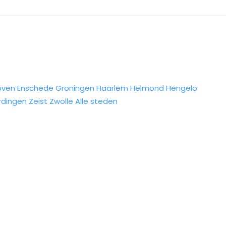
oven
Enschede
Groningen
Haarlem
Helmond
Hengelo
rdingen
Zeist
Zwolle
Alle steden