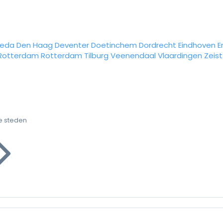
reda
Den Haag
Deventer
Doetinchem
Dordrecht
Eindhoven
E
Rotterdam
Rotterdam
Tilburg
Veenendaal
Vlaardingen
Zeist
e steden