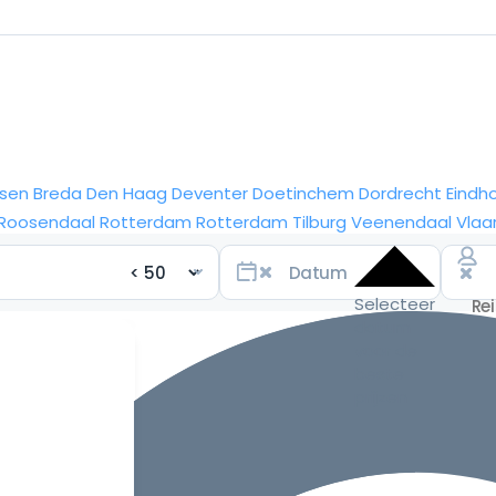
sen
Breda
Den Haag
Deventer
Doetinchem
Dordrecht
Eindh
Roosendaal
Rotterdam
Rotterdam
Tilburg
Veenendaal
Vlaa
Selecteer
datum
voor de
beste
prijzen