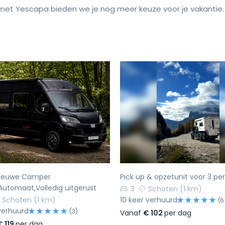
et Yescapa bieden we je nog meer keuze voor je vakantie.
rige
Volgende
Vorige
ieuwe Camper
Pick up & opzetunit voor 3 pe
utomaat,Volledig uitgerust
3
Schoten
(1 km)
Schoten
(1 km)
10 keer verhuurd
(6
verhuurd
(3)
Vanaf
€ 102
per dag
€ 119
per dag