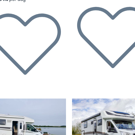
rige
Volgende
Vorige