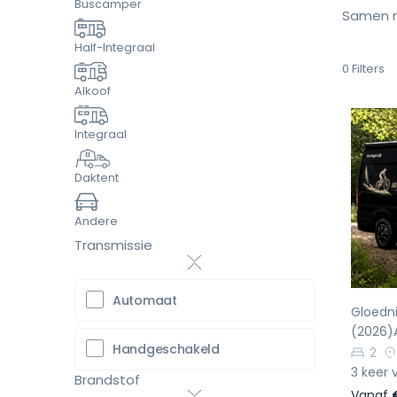
Buscamper
Samen m
Half-Integraal
0
Filters
Alkoof
Integraal
Daktent
Vo
Andere
Transmissie
Automaat
Gloedn
(2026)A
Handgeschakeld
2
3 keer 
Brandstof
Vanaf