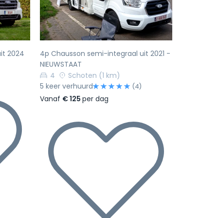
it 2024
4p Chausson semi-integraal uit 2021 -
NIEUWSTAAT
4
Schoten
(1 km)
5 keer verhuurd
(4)
Vanaf
€ 125
per dag