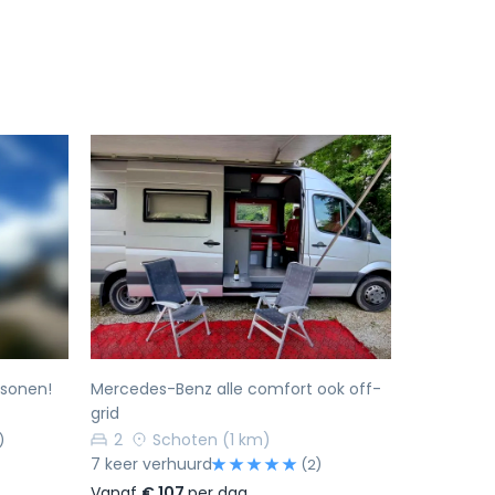
Volgende
Vorige
Volgende
rsonen!
Mercedes-Benz alle comfort ook off-
grid
2
Schoten
(1 km)
)
7 keer verhuurd
(2)
Vanaf
€ 107
per dag