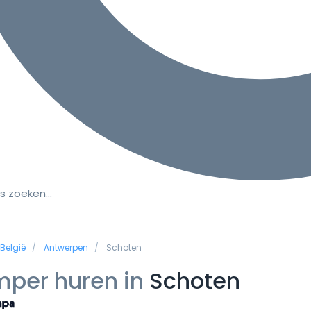
s zoeken…
België
Antwerpen
Schoten
per huren in
Schoten