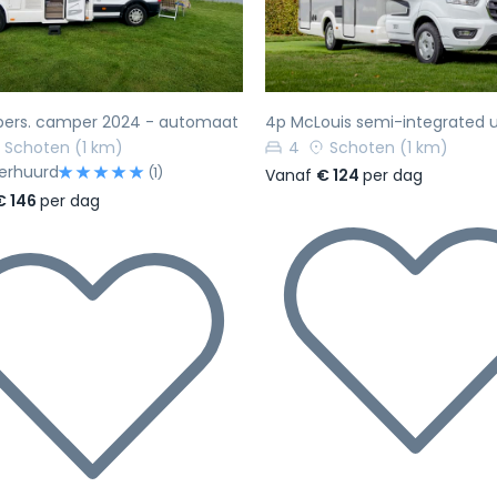
 pers. camper 2024 - automaat
4p McLouis semi-integrated u
Schoten
(1 km)
4
Schoten
(1 km)
verhuurd
(1)
Vanaf
€ 124
per dag
€ 146
per dag