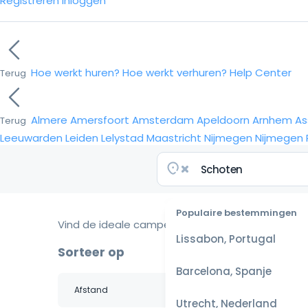
Registreren
Inloggen
Hoe werkt huren?
Hoe werkt verhuren?
Help Center
Terug
Almere
Amersfoort
Amsterdam
Apeldoorn
Arnhem
As
Terug
Leeuwarden
Leiden
Lelystad
Maastricht
Nijmegen
Nijmegen
Populaire bestemmingen
Vind de ideale camper voor je reis
Lissabon, Portugal
Sorteer op
Barcelona, Spanje
Utrecht, Nederland