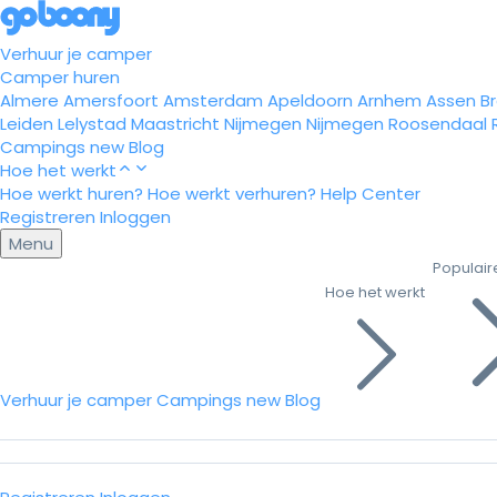
Verhuur je camper
Camper huren
Almere
Amersfoort
Amsterdam
Apeldoorn
Arnhem
Assen
B
Leiden
Lelystad
Maastricht
Nijmegen
Nijmegen
Roosendaal
Campings
new
Blog
Hoe het werkt
Hoe werkt huren?
Hoe werkt verhuren?
Help Center
Registreren
Inloggen
Menu
Populair
Hoe het werkt
Verhuur je camper
Campings
new
Blog