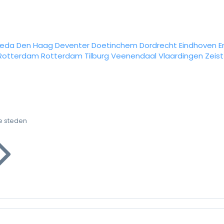
reda
Den Haag
Deventer
Doetinchem
Dordrecht
Eindhoven
E
Rotterdam
Rotterdam
Tilburg
Veenendaal
Vlaardingen
Zeist
e steden