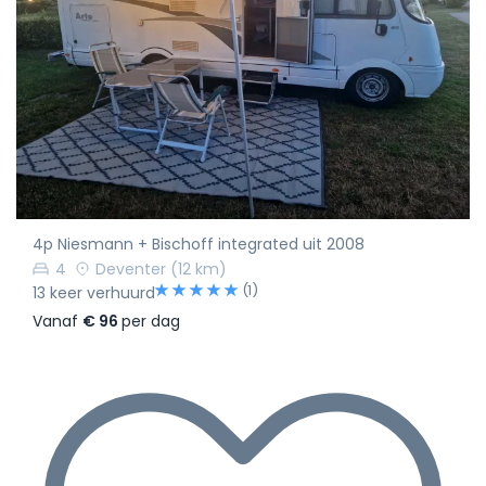
4p Niesmann + Bischoff integrated uit 2008
4
Deventer
(12 km)
(1)
13 keer verhuurd
Vanaf
€ 96
per dag