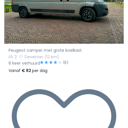
Peugeot camper met grote koelkast.
2
Deventer
(12 km)
(6)
6 keer verhuurd
Vanaf
€ 82
per dag