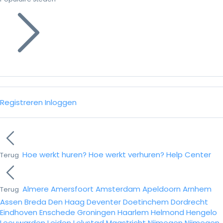
Registreren
Inloggen
Hoe werkt huren?
Hoe werkt verhuren?
Help Center
Terug
Almere
Amersfoort
Amsterdam
Apeldoorn
Arnhem
Terug
Assen
Breda
Den Haag
Deventer
Doetinchem
Dordrecht
Eindhoven
Enschede
Groningen
Haarlem
Helmond
Hengelo
Leeuwarden
Leiden
Lelystad
Maastricht
Nijmegen
Nijmegen