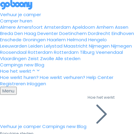
Verhuur je camper
Camper huren
Almere
Amersfoort
Amsterdam
Apeldoorn
Arnhem
Assen
Breda
Den Haag
Deventer
Doetinchem
Dordrecht
Eindhoven
Enschede
Groningen
Haarlem
Helmond
Hengelo
Leeuwarden
Leiden
Lelystad
Maastricht
Nijmegen
Nijmegen
Roosendaal
Rotterdam
Rotterdam
Tilburg
Veenendaal
Vlaardingen
Zeist
Zwolle
Alle steden
Campings
new
Blog
Hoe het werkt
Hoe werkt huren?
Hoe werkt verhuren?
Help Center
Registreren
Inloggen
Menu
Hoe het werkt
Verhuur je camper
Campings
new
Blog
Populaire steden