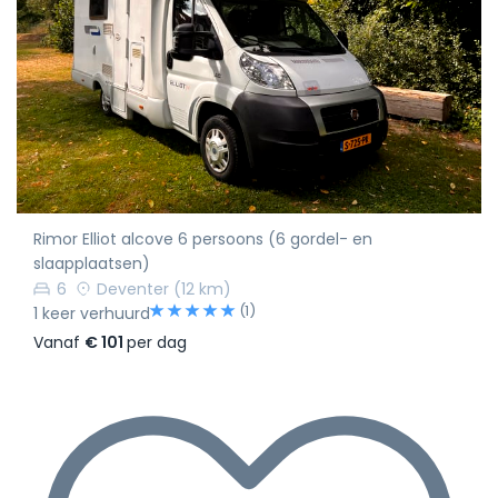
Rimor Elliot alcove 6 persoons (6 gordel- en
slaapplaatsen)
6
Deventer
(12 km)
(1)
1 keer verhuurd
Vanaf
€ 101
per dag