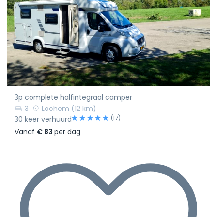
3p complete halfintegraal camper
3
Lochem
(12 km)
(17)
30 keer verhuurd
Vanaf
€ 83
per dag