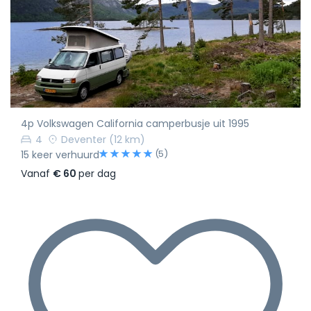
4p Volkswagen California camperbusje uit 1995
4
Deventer
(12 km)
(5)
15 keer verhuurd
Vanaf
€ 60
per dag