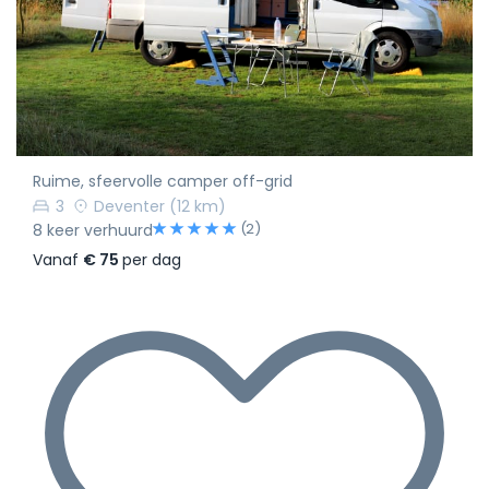
Ruime, sfeervolle camper off-grid
3
Deventer
(12 km)
(2)
8 keer verhuurd
Vanaf
€ 75
per dag