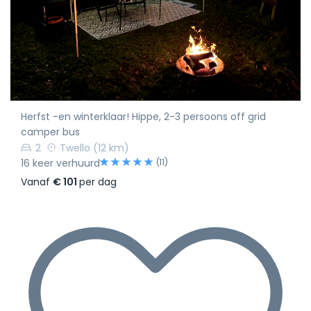
Herfst -en winterklaar! Hippe, 2-3 persoons off grid
camper bus
2
Twello
(12 km)
(11)
16 keer verhuurd
Vanaf
€ 101
per dag