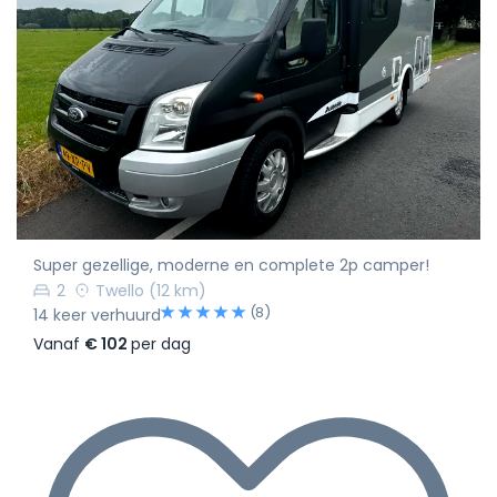
Super gezellige, moderne en complete 2p camper!
2
Twello
(12 km)
(8)
14 keer verhuurd
Vanaf
€ 102
per dag