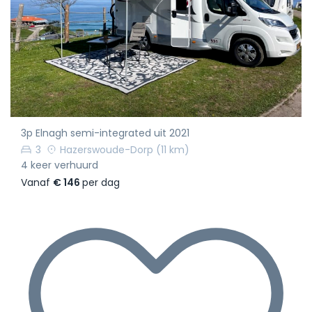
3p Elnagh semi-integrated uit 2021
3
Hazerswoude-Dorp
(11 km)
4 keer verhuurd
Vanaf
€ 146
per dag