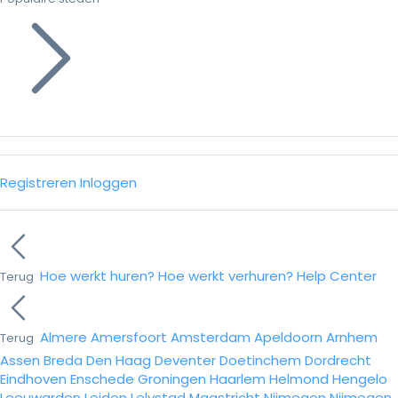
Registreren
Inloggen
Hoe werkt huren?
Hoe werkt verhuren?
Help Center
Terug
Almere
Amersfoort
Amsterdam
Apeldoorn
Arnhem
Terug
Assen
Breda
Den Haag
Deventer
Doetinchem
Dordrecht
Eindhoven
Enschede
Groningen
Haarlem
Helmond
Hengelo
Leeuwarden
Leiden
Lelystad
Maastricht
Nijmegen
Nijmegen