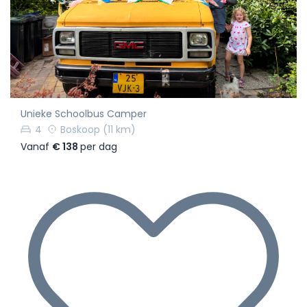
Unieke Schoolbus Camper
4
Boskoop
(11 km)
Vanaf
€ 138
per dag