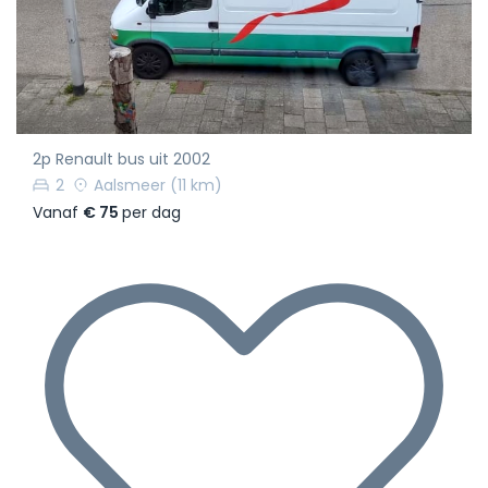
2p Renault bus uit 2002
2
Aalsmeer
(11 km)
Vanaf
€ 75
per dag