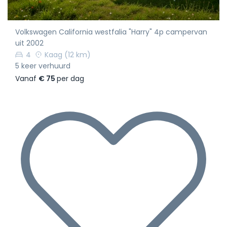
Volkswagen California westfalia "Harry" 4p campervan
uit 2002
4
Kaag
(12 km)
5 keer verhuurd
Vanaf
€ 75
per dag