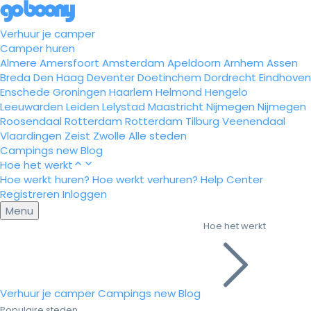
Verhuur je camper
Camper huren
Almere
Amersfoort
Amsterdam
Apeldoorn
Arnhem
Assen
Breda
Den Haag
Deventer
Doetinchem
Dordrecht
Eindhoven
Enschede
Groningen
Haarlem
Helmond
Hengelo
Leeuwarden
Leiden
Lelystad
Maastricht
Nijmegen
Nijmegen
Roosendaal
Rotterdam
Rotterdam
Tilburg
Veenendaal
Vlaardingen
Zeist
Zwolle
Alle steden
Campings
new
Blog
Hoe het werkt
Hoe werkt huren?
Hoe werkt verhuren?
Help Center
Registreren
Inloggen
Menu
Hoe het werkt
Verhuur je camper
Campings
new
Blog
Populaire steden