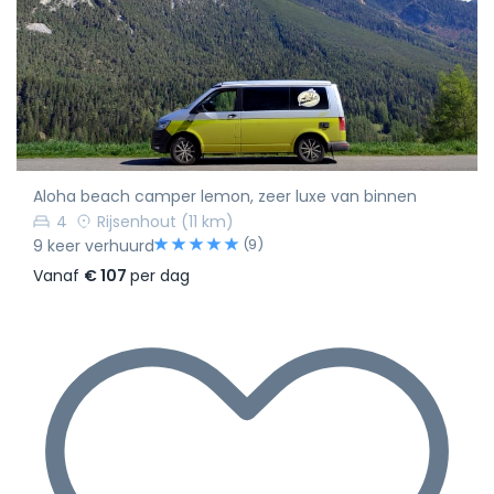
Aloha beach camper lemon, zeer luxe van binnen
4
Rijsenhout
(11 km)
(9)
9 keer verhuurd
Vanaf
€ 107
per dag