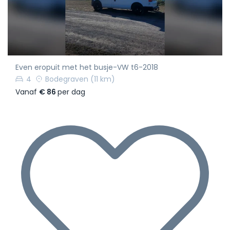
Even eropuit met het busje-VW t6-2018
4
Bodegraven
(11 km)
Vanaf
€ 86
per dag