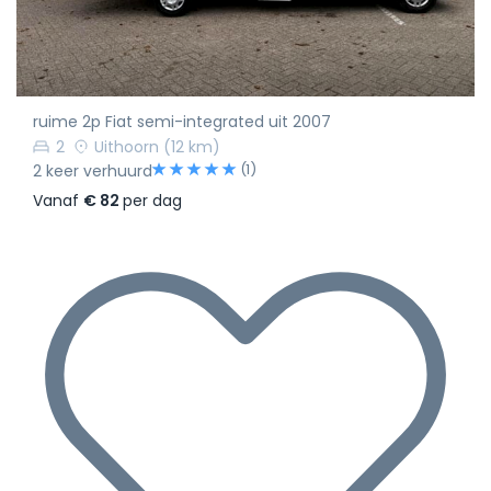
ruime 2p Fiat semi-integrated uit 2007
2
Uithoorn
(12 km)
(1)
2 keer verhuurd
Vanaf
€ 82
per dag