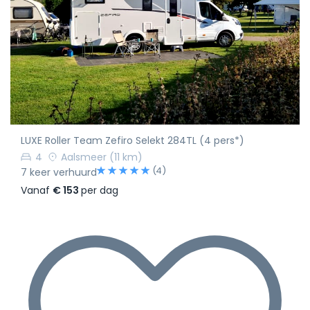
LUXE Roller Team Zefiro Selekt 284TL (4 pers*)
4
Aalsmeer
(11 km)
(4)
7 keer verhuurd
Vanaf
€ 153
per dag