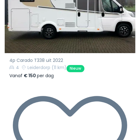
4p Carado T338 uit 2022
4
Leiderdorp
(11 km)
Nieuw
Vanaf
€ 150
per dag