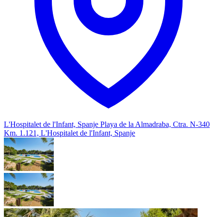
L'Hospitalet de l'Infant, Spanje
Playa de la Almadraba, Ctra. N-340
Km. 1.121, L'Hospitalet de l'Infant, Spanje