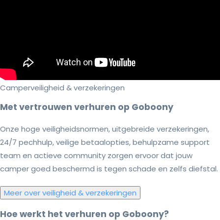
Camperveiligheid & verzekeringen
Met vertrouwen verhuren op Goboony
Onze hoge veiligheidsnormen, uitgebreide verzekeringen,
24/7 pechhulp, veilige betaalopties, behulpzame support
team en actieve community zorgen ervoor dat jouw
camper goed beschermd is tegen schade en zelfs diefstal.
Meer over veiligheid & verzekeringen
Hoe werkt het verhuren op Goboony?