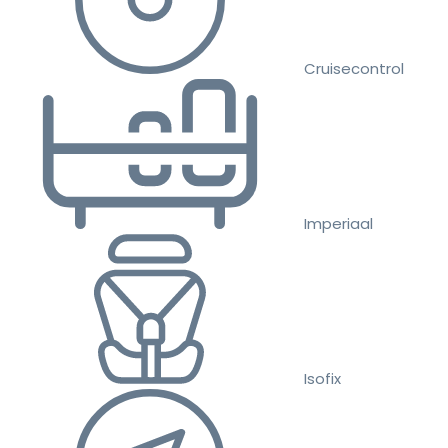
Cruisecontrol
Imperiaal
Isofix