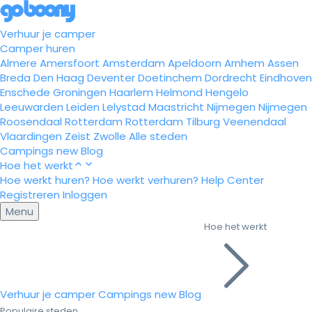
Verhuur je camper
Camper huren
Almere
Amersfoort
Amsterdam
Apeldoorn
Arnhem
Assen
Breda
Den Haag
Deventer
Doetinchem
Dordrecht
Eindhoven
Enschede
Groningen
Haarlem
Helmond
Hengelo
Leeuwarden
Leiden
Lelystad
Maastricht
Nijmegen
Nijmegen
Roosendaal
Rotterdam
Rotterdam
Tilburg
Veenendaal
Vlaardingen
Zeist
Zwolle
Alle steden
Campings
new
Blog
Hoe het werkt
Hoe werkt huren?
Hoe werkt verhuren?
Help Center
Registreren
Inloggen
Menu
Hoe het werkt
Verhuur je camper
Campings
new
Blog
Populaire steden