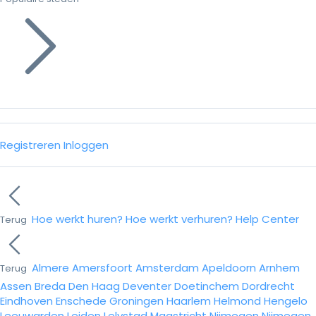
Registreren
Inloggen
Hoe werkt huren?
Hoe werkt verhuren?
Help Center
Terug
Almere
Amersfoort
Amsterdam
Apeldoorn
Arnhem
Terug
Assen
Breda
Den Haag
Deventer
Doetinchem
Dordrecht
Eindhoven
Enschede
Groningen
Haarlem
Helmond
Hengelo
Leeuwarden
Leiden
Lelystad
Maastricht
Nijmegen
Nijmegen