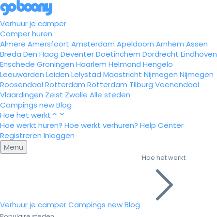
Verhuur je camper
Camper huren
Almere
Amersfoort
Amsterdam
Apeldoorn
Arnhem
Assen
Breda
Den Haag
Deventer
Doetinchem
Dordrecht
Eindhoven
Enschede
Groningen
Haarlem
Helmond
Hengelo
Leeuwarden
Leiden
Lelystad
Maastricht
Nijmegen
Nijmegen
Roosendaal
Rotterdam
Rotterdam
Tilburg
Veenendaal
Vlaardingen
Zeist
Zwolle
Alle steden
Campings
new
Blog
Hoe het werkt
Hoe werkt huren?
Hoe werkt verhuren?
Help Center
Registreren
Inloggen
Menu
Hoe het werkt
Verhuur je camper
Campings
new
Blog
Populaire steden