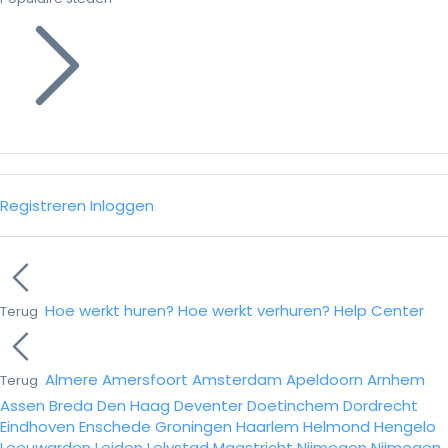
Registreren
Inloggen
Hoe werkt huren?
Hoe werkt verhuren?
Help Center
Terug
Almere
Amersfoort
Amsterdam
Apeldoorn
Arnhem
Terug
Assen
Breda
Den Haag
Deventer
Doetinchem
Dordrecht
Eindhoven
Enschede
Groningen
Haarlem
Helmond
Hengelo
Leeuwarden
Leiden
Lelystad
Maastricht
Nijmegen
Nijmegen