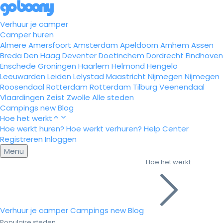
Verhuur je camper
Camper huren
Almere
Amersfoort
Amsterdam
Apeldoorn
Arnhem
Assen
Breda
Den Haag
Deventer
Doetinchem
Dordrecht
Eindhoven
Enschede
Groningen
Haarlem
Helmond
Hengelo
Leeuwarden
Leiden
Lelystad
Maastricht
Nijmegen
Nijmegen
Roosendaal
Rotterdam
Rotterdam
Tilburg
Veenendaal
Vlaardingen
Zeist
Zwolle
Alle steden
Campings
new
Blog
Hoe het werkt
Hoe werkt huren?
Hoe werkt verhuren?
Help Center
Registreren
Inloggen
Menu
Hoe het werkt
Verhuur je camper
Campings
new
Blog
Populaire steden