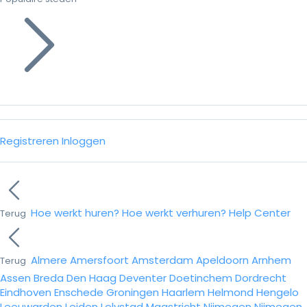
Registreren
Inloggen
Hoe werkt huren?
Hoe werkt verhuren?
Help Center
Terug
Almere
Amersfoort
Amsterdam
Apeldoorn
Arnhem
Terug
Assen
Breda
Den Haag
Deventer
Doetinchem
Dordrecht
Eindhoven
Enschede
Groningen
Haarlem
Helmond
Hengelo
Leeuwarden
Leiden
Lelystad
Maastricht
Nijmegen
Nijmegen