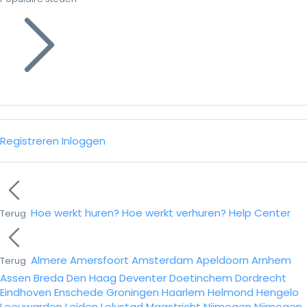
Registreren
Inloggen
Hoe werkt huren?
Hoe werkt verhuren?
Help Center
Terug
Almere
Amersfoort
Amsterdam
Apeldoorn
Arnhem
Terug
Assen
Breda
Den Haag
Deventer
Doetinchem
Dordrecht
Eindhoven
Enschede
Groningen
Haarlem
Helmond
Hengelo
Leeuwarden
Leiden
Lelystad
Maastricht
Nijmegen
Nijmegen