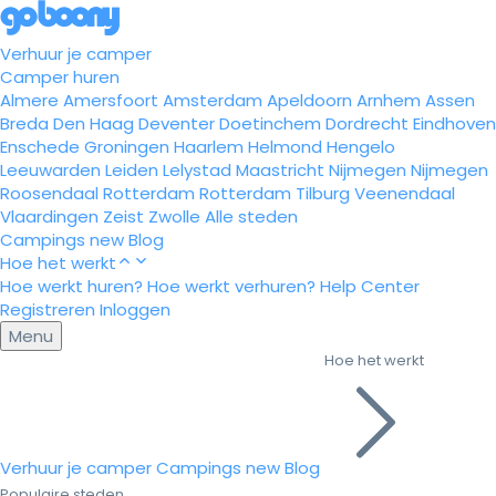
Verhuur je camper
Camper huren
Almere
Amersfoort
Amsterdam
Apeldoorn
Arnhem
Assen
Breda
Den Haag
Deventer
Doetinchem
Dordrecht
Eindhoven
Enschede
Groningen
Haarlem
Helmond
Hengelo
Leeuwarden
Leiden
Lelystad
Maastricht
Nijmegen
Nijmegen
Roosendaal
Rotterdam
Rotterdam
Tilburg
Veenendaal
Vlaardingen
Zeist
Zwolle
Alle steden
Campings
new
Blog
Hoe het werkt
Hoe werkt huren?
Hoe werkt verhuren?
Help Center
Registreren
Inloggen
Menu
Hoe het werkt
Verhuur je camper
Campings
new
Blog
Populaire steden