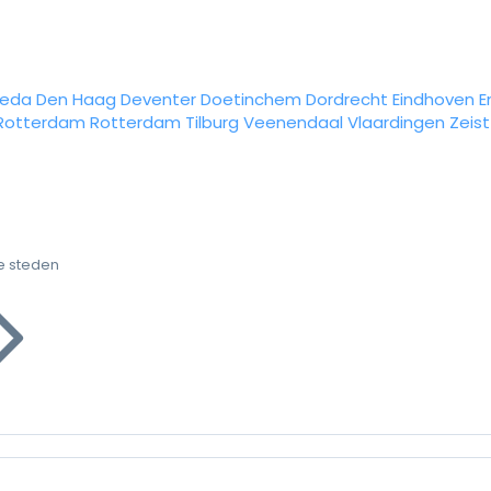
reda
Den Haag
Deventer
Doetinchem
Dordrecht
Eindhoven
E
Rotterdam
Rotterdam
Tilburg
Veenendaal
Vlaardingen
Zeist
e steden