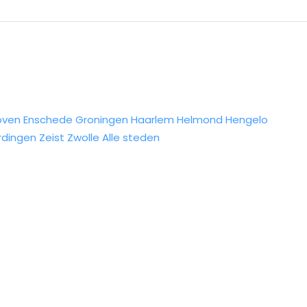
oven
Enschede
Groningen
Haarlem
Helmond
Hengelo
rdingen
Zeist
Zwolle
Alle steden