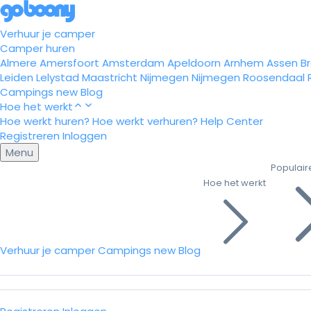
Verhuur je camper
Camper huren
Almere
Amersfoort
Amsterdam
Apeldoorn
Arnhem
Assen
B
Leiden
Lelystad
Maastricht
Nijmegen
Nijmegen
Roosendaal
Campings
new
Blog
Hoe het werkt
Hoe werkt huren?
Hoe werkt verhuren?
Help Center
Registreren
Inloggen
Menu
Populair
Hoe het werkt
Verhuur je camper
Campings
new
Blog