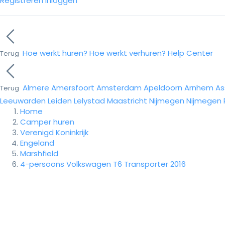
Registreren
Inloggen
Hoe werkt huren?
Hoe werkt verhuren?
Help Center
Terug
Almere
Amersfoort
Amsterdam
Apeldoorn
Arnhem
As
Terug
Leeuwarden
Leiden
Lelystad
Maastricht
Nijmegen
Nijmegen
Home
Camper huren
Verenigd Koninkrijk
Engeland
Marshfield
4-persoons Volkswagen T6 Transporter 2016