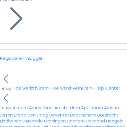
Registreren
Inloggen
Hoe werkt huren?
Hoe werkt verhuren?
Help Center
Terug
Almere
Amersfoort
Amsterdam
Apeldoorn
Arnhem
Terug
Assen
Breda
Den Haag
Deventer
Doetinchem
Dordrecht
Eindhoven
Enschede
Groningen
Haarlem
Helmond
Hengelo
Leeuwarden
Leiden
Lelystad
Maastricht
Nijmegen
Nijmegen