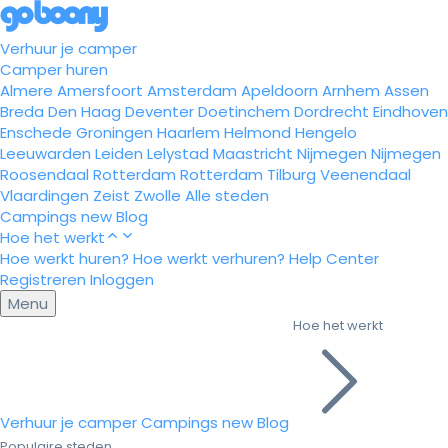
Verhuur je camper
Camper huren
Almere
Amersfoort
Amsterdam
Apeldoorn
Arnhem
Assen
Breda
Den Haag
Deventer
Doetinchem
Dordrecht
Eindhoven
Enschede
Groningen
Haarlem
Helmond
Hengelo
Leeuwarden
Leiden
Lelystad
Maastricht
Nijmegen
Nijmegen
Roosendaal
Rotterdam
Rotterdam
Tilburg
Veenendaal
Vlaardingen
Zeist
Zwolle
Alle steden
Campings
new
Blog
Hoe het werkt
Hoe werkt huren?
Hoe werkt verhuren?
Help Center
Registreren
Inloggen
Menu
Hoe het werkt
Verhuur je camper
Campings
new
Blog
Populaire steden