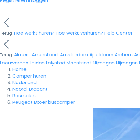
Registreren
Inloggen
Hoe werkt huren?
Hoe werkt verhuren?
Help Center
Terug
Almere
Amersfoort
Amsterdam
Apeldoorn
Arnhem
As
Terug
Leeuwarden
Leiden
Lelystad
Maastricht
Nijmegen
Nijmegen
Home
Camper huren
Nederland
Noord-Brabant
Rosmalen
Peugeot Boxer buscamper