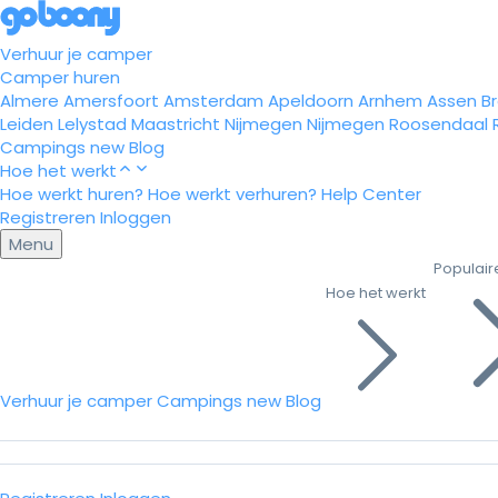
Verhuur je camper
Camper huren
Almere
Amersfoort
Amsterdam
Apeldoorn
Arnhem
Assen
B
Leiden
Lelystad
Maastricht
Nijmegen
Nijmegen
Roosendaal
Campings
new
Blog
Hoe het werkt
Hoe werkt huren?
Hoe werkt verhuren?
Help Center
Registreren
Inloggen
Menu
Populair
Hoe het werkt
Verhuur je camper
Campings
new
Blog