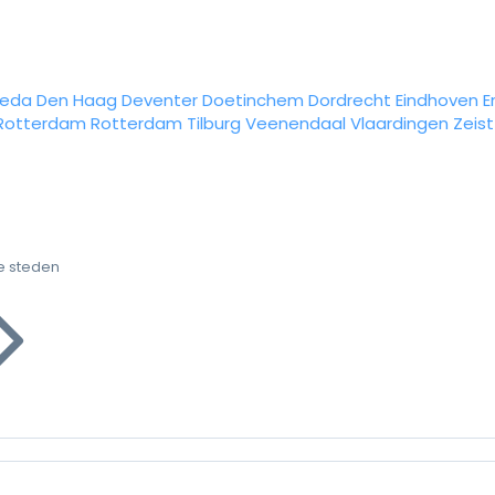
reda
Den Haag
Deventer
Doetinchem
Dordrecht
Eindhoven
E
Rotterdam
Rotterdam
Tilburg
Veenendaal
Vlaardingen
Zeist
e steden