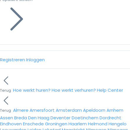
Registreren
Inloggen
Hoe werkt huren?
Hoe werkt verhuren?
Help Center
Terug
Almere
Amersfoort
Amsterdam
Apeldoorn
Arnhem
Terug
Assen
Breda
Den Haag
Deventer
Doetinchem
Dordrecht
Eindhoven
Enschede
Groningen
Haarlem
Helmond
Hengelo
Leeuwarden
Leiden
Lelystad
Maastricht
Nijmegen
Nijmegen