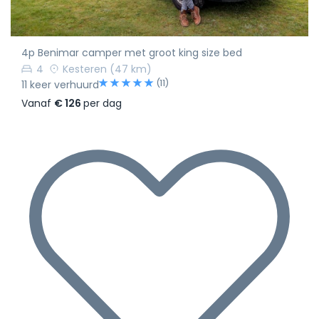
4p Benimar camper met groot king size bed
4
Kesteren
(47 km)
(11)
11 keer verhuurd
Vanaf
€ 126
per dag