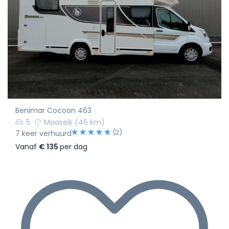
Benimar Cocoon 463
5
Maaseik
(46 km)
(2)
7 keer verhuurd
Vanaf
€ 135
per dag