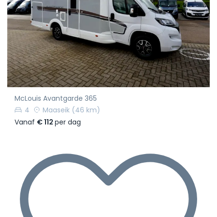
McLouis Avantgarde 365
4
Maaseik
(46 km)
Vanaf
€ 112
per dag