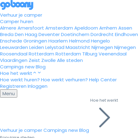
Verhuur je camper
Camper huren
Almere
Amersfoort
Amsterdam
Apeldoorn
Arnhem
Assen
Breda
Den Haag
Deventer
Doetinchem
Dordrecht
Eindhoven
Enschede
Groningen
Haarlem
Helmond
Hengelo
Leeuwarden
Leiden
Lelystad
Maastricht
Nijmegen
Nijmegen
Roosendaal
Rotterdam
Rotterdam
Tilburg
Veenendaal
Vlaardingen
Zeist
Zwolle
Alle steden
Campings
new
Blog
Hoe het werkt
Hoe werkt huren?
Hoe werkt verhuren?
Help Center
Registreren
Inloggen
Menu
Hoe het werkt
Verhuur je camper
Campings
new
Blog
Populaire steden