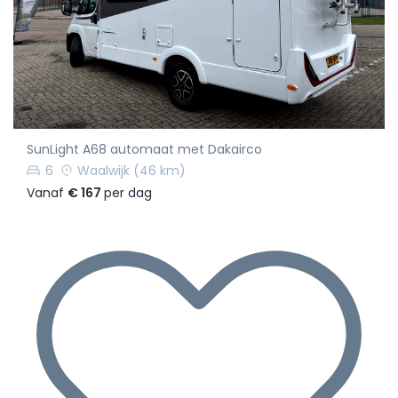
SunLight A68 automaat met Dakairco
6
Waalwijk
(46 km)
Vanaf
€ 167
per dag