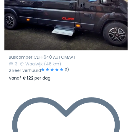
Buscamper CLIFF640 AUTOMAAT
3
Waalwijk
(46 km)
(1)
2 keer verhuurd
Vanaf
€ 122
per dag