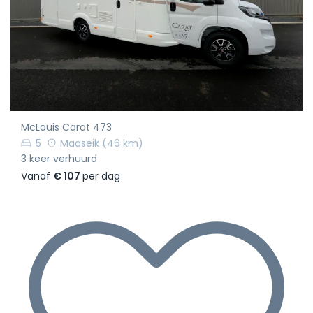
McLouis Carat 473
5
Maaseik
(46 km)
3 keer verhuurd
Vanaf
€ 107
per dag