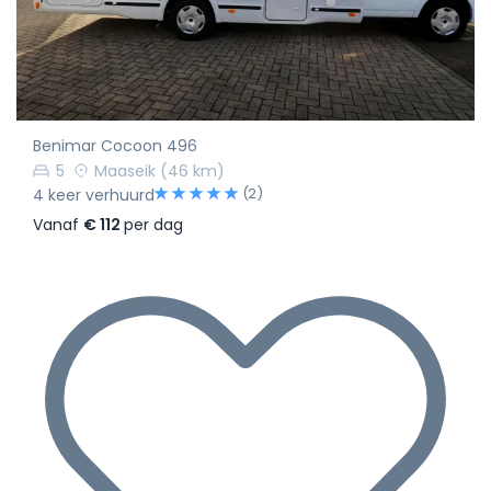
Benimar Cocoon 496
5
Maaseik
(46 km)
(2)
4 keer verhuurd
Vanaf
€ 112
per dag