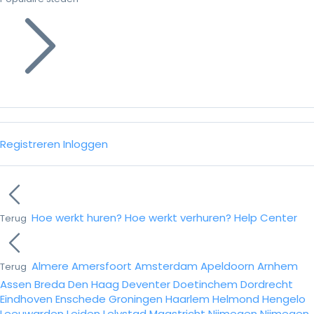
Registreren
Inloggen
Hoe werkt huren?
Hoe werkt verhuren?
Help Center
Terug
Almere
Amersfoort
Amsterdam
Apeldoorn
Arnhem
Terug
Assen
Breda
Den Haag
Deventer
Doetinchem
Dordrecht
Eindhoven
Enschede
Groningen
Haarlem
Helmond
Hengelo
Leeuwarden
Leiden
Lelystad
Maastricht
Nijmegen
Nijmegen