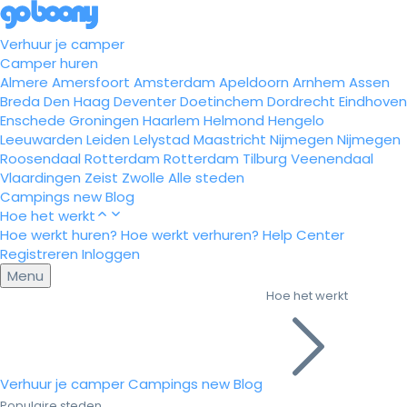
Verhuur je camper
Camper huren
Almere
Amersfoort
Amsterdam
Apeldoorn
Arnhem
Assen
Breda
Den Haag
Deventer
Doetinchem
Dordrecht
Eindhoven
Enschede
Groningen
Haarlem
Helmond
Hengelo
Leeuwarden
Leiden
Lelystad
Maastricht
Nijmegen
Nijmegen
Roosendaal
Rotterdam
Rotterdam
Tilburg
Veenendaal
Vlaardingen
Zeist
Zwolle
Alle steden
Campings
new
Blog
Hoe het werkt
Hoe werkt huren?
Hoe werkt verhuren?
Help Center
Registreren
Inloggen
Menu
Hoe het werkt
Verhuur je camper
Campings
new
Blog
Populaire steden