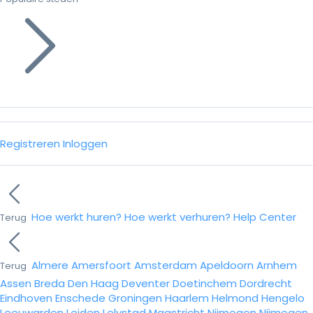
Registreren
Inloggen
Hoe werkt huren?
Hoe werkt verhuren?
Help Center
Terug
Almere
Amersfoort
Amsterdam
Apeldoorn
Arnhem
Terug
Assen
Breda
Den Haag
Deventer
Doetinchem
Dordrecht
Eindhoven
Enschede
Groningen
Haarlem
Helmond
Hengelo
Leeuwarden
Leiden
Lelystad
Maastricht
Nijmegen
Nijmegen