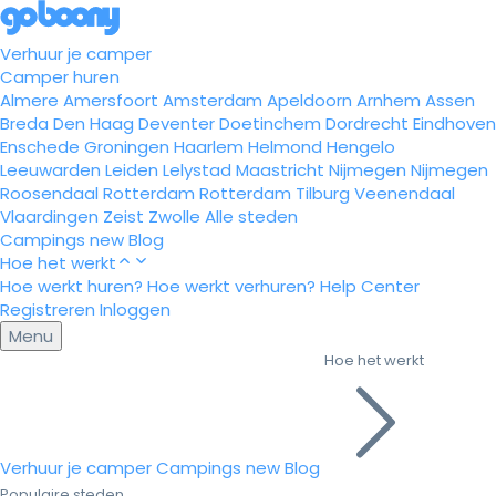
Verhuur je camper
Camper huren
Almere
Amersfoort
Amsterdam
Apeldoorn
Arnhem
Assen
Breda
Den Haag
Deventer
Doetinchem
Dordrecht
Eindhoven
Enschede
Groningen
Haarlem
Helmond
Hengelo
Leeuwarden
Leiden
Lelystad
Maastricht
Nijmegen
Nijmegen
Roosendaal
Rotterdam
Rotterdam
Tilburg
Veenendaal
Vlaardingen
Zeist
Zwolle
Alle steden
Campings
new
Blog
Hoe het werkt
Hoe werkt huren?
Hoe werkt verhuren?
Help Center
Registreren
Inloggen
Menu
Hoe het werkt
Verhuur je camper
Campings
new
Blog
Populaire steden