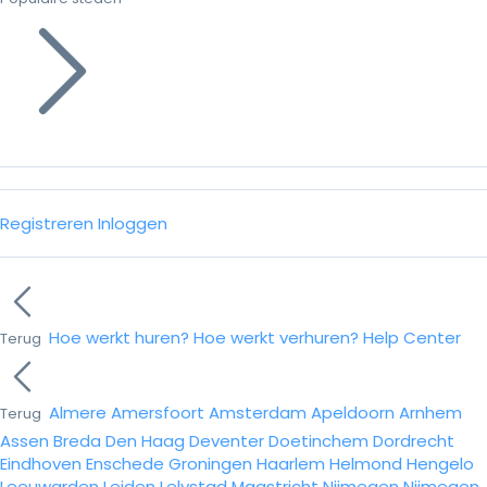
Registreren
Inloggen
Hoe werkt huren?
Hoe werkt verhuren?
Help Center
Terug
Almere
Amersfoort
Amsterdam
Apeldoorn
Arnhem
Terug
Assen
Breda
Den Haag
Deventer
Doetinchem
Dordrecht
Eindhoven
Enschede
Groningen
Haarlem
Helmond
Hengelo
Leeuwarden
Leiden
Lelystad
Maastricht
Nijmegen
Nijmegen