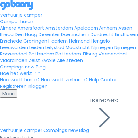
Verhuur je camper
Camper huren
Almere
Amersfoort
Amsterdam
Apeldoorn
Arnhem
Assen
Breda
Den Haag
Deventer
Doetinchem
Dordrecht
Eindhoven
Enschede
Groningen
Haarlem
Helmond
Hengelo
Leeuwarden
Leiden
Lelystad
Maastricht
Nijmegen
Nijmegen
Roosendaal
Rotterdam
Rotterdam
Tilburg
Veenendaal
Vlaardingen
Zeist
Zwolle
Alle steden
Campings
new
Blog
Hoe het werkt
Hoe werkt huren?
Hoe werkt verhuren?
Help Center
Registreren
Inloggen
Menu
Hoe het werkt
Verhuur je camper
Campings
new
Blog
Populaire steden