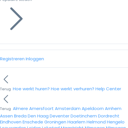
Registreren
Inloggen
Hoe werkt huren?
Hoe werkt verhuren?
Help Center
Terug
Almere
Amersfoort
Amsterdam
Apeldoorn
Arnhem
Terug
Assen
Breda
Den Haag
Deventer
Doetinchem
Dordrecht
Eindhoven
Enschede
Groningen
Haarlem
Helmond
Hengelo
Leeuwarden
Leiden
Lelystad
Maastricht
Nijmegen
Nijmegen