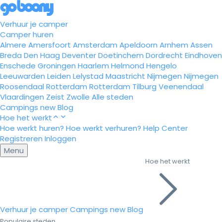
Verhuur je camper
Camper huren
Almere
Amersfoort
Amsterdam
Apeldoorn
Arnhem
Assen
Breda
Den Haag
Deventer
Doetinchem
Dordrecht
Eindhoven
Enschede
Groningen
Haarlem
Helmond
Hengelo
Leeuwarden
Leiden
Lelystad
Maastricht
Nijmegen
Nijmegen
Roosendaal
Rotterdam
Rotterdam
Tilburg
Veenendaal
Vlaardingen
Zeist
Zwolle
Alle steden
Campings
new
Blog
Hoe het werkt
Hoe werkt huren?
Hoe werkt verhuren?
Help Center
Registreren
Inloggen
Menu
Hoe het werkt
Verhuur je camper
Campings
new
Blog
Populaire steden