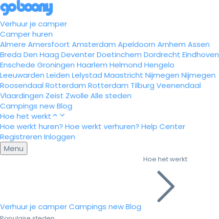
Verhuur je camper
Camper huren
Almere
Amersfoort
Amsterdam
Apeldoorn
Arnhem
Assen
Breda
Den Haag
Deventer
Doetinchem
Dordrecht
Eindhoven
Enschede
Groningen
Haarlem
Helmond
Hengelo
Leeuwarden
Leiden
Lelystad
Maastricht
Nijmegen
Nijmegen
Roosendaal
Rotterdam
Rotterdam
Tilburg
Veenendaal
Vlaardingen
Zeist
Zwolle
Alle steden
Campings
new
Blog
Hoe het werkt
Hoe werkt huren?
Hoe werkt verhuren?
Help Center
Registreren
Inloggen
Menu
Hoe het werkt
Verhuur je camper
Campings
new
Blog
Populaire steden