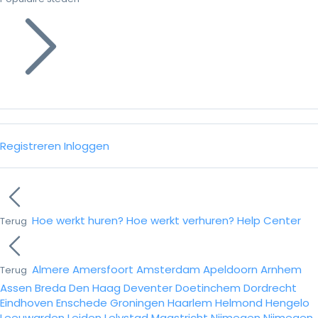
Registreren
Inloggen
Hoe werkt huren?
Hoe werkt verhuren?
Help Center
Terug
Almere
Amersfoort
Amsterdam
Apeldoorn
Arnhem
Terug
Assen
Breda
Den Haag
Deventer
Doetinchem
Dordrecht
Eindhoven
Enschede
Groningen
Haarlem
Helmond
Hengelo
Leeuwarden
Leiden
Lelystad
Maastricht
Nijmegen
Nijmegen