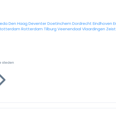
reda
Den Haag
Deventer
Doetinchem
Dordrecht
Eindhoven
E
Rotterdam
Rotterdam
Tilburg
Veenendaal
Vlaardingen
Zeist
e steden