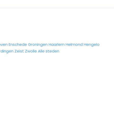
oven
Enschede
Groningen
Haarlem
Helmond
Hengelo
rdingen
Zeist
Zwolle
Alle steden