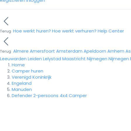
Registreren
Inloggen
Hoe werkt huren?
Hoe werkt verhuren?
Help Center
Terug
Almere
Amersfoort
Amsterdam
Apeldoorn
Arnhem
As
Terug
Leeuwarden
Leiden
Lelystad
Maastricht
Nijmegen
Nijmegen
Home
Camper huren
Verenigd Koninkrijk
Engeland
Manuden
Defender 2-persoons 4x4 Camper