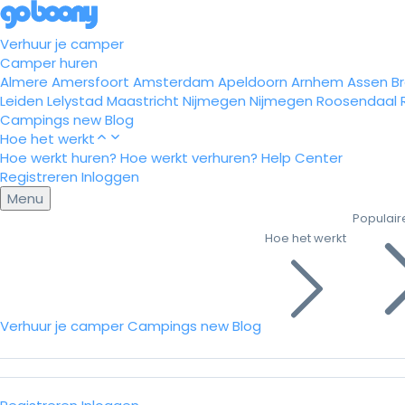
Verhuur je camper
Camper huren
Almere
Amersfoort
Amsterdam
Apeldoorn
Arnhem
Assen
B
Leiden
Lelystad
Maastricht
Nijmegen
Nijmegen
Roosendaal
Campings
new
Blog
Hoe het werkt
Hoe werkt huren?
Hoe werkt verhuren?
Help Center
Registreren
Inloggen
Menu
Populair
Hoe het werkt
Verhuur je camper
Campings
new
Blog