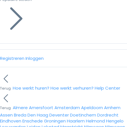
Registreren
Inloggen
Hoe werkt huren?
Hoe werkt verhuren?
Help Center
Terug
Almere
Amersfoort
Amsterdam
Apeldoorn
Arnhem
Terug
Assen
Breda
Den Haag
Deventer
Doetinchem
Dordrecht
Eindhoven
Enschede
Groningen
Haarlem
Helmond
Hengelo
Leeuwarden
Leiden
Lelystad
Maastricht
Nijmegen
Nijmegen