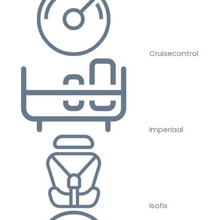
Cruisecontrol
Imperiaal
Isofix