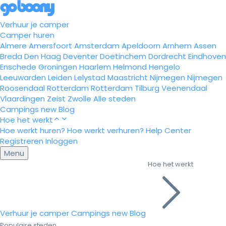
Verhuur je camper
Camper huren
Almere
Amersfoort
Amsterdam
Apeldoorn
Arnhem
Assen
Breda
Den Haag
Deventer
Doetinchem
Dordrecht
Eindhoven
Enschede
Groningen
Haarlem
Helmond
Hengelo
Leeuwarden
Leiden
Lelystad
Maastricht
Nijmegen
Nijmegen
Roosendaal
Rotterdam
Rotterdam
Tilburg
Veenendaal
Vlaardingen
Zeist
Zwolle
Alle steden
Campings
new
Blog
Hoe het werkt
Hoe werkt huren?
Hoe werkt verhuren?
Help Center
Registreren
Inloggen
Menu
Hoe het werkt
Verhuur je camper
Campings
new
Blog
Populaire steden