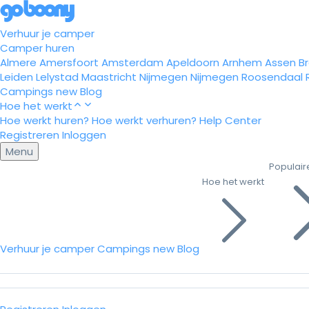
Verhuur je camper
Camper huren
Almere
Amersfoort
Amsterdam
Apeldoorn
Arnhem
Assen
B
Leiden
Lelystad
Maastricht
Nijmegen
Nijmegen
Roosendaal
Campings
new
Blog
Hoe het werkt
Hoe werkt huren?
Hoe werkt verhuren?
Help Center
Registreren
Inloggen
Menu
Populair
Hoe het werkt
Verhuur je camper
Campings
new
Blog