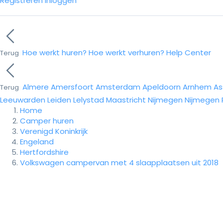
Registreren
Inloggen
Hoe werkt huren?
Hoe werkt verhuren?
Help Center
Terug
Almere
Amersfoort
Amsterdam
Apeldoorn
Arnhem
As
Terug
Leeuwarden
Leiden
Lelystad
Maastricht
Nijmegen
Nijmegen
Home
Camper huren
Verenigd Koninkrijk
Engeland
Hertfordshire
Volkswagen campervan met 4 slaapplaatsen uit 2018