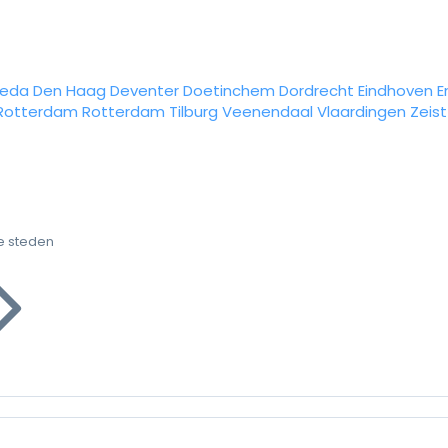
reda
Den Haag
Deventer
Doetinchem
Dordrecht
Eindhoven
E
Rotterdam
Rotterdam
Tilburg
Veenendaal
Vlaardingen
Zeist
e steden