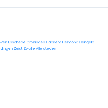
oven
Enschede
Groningen
Haarlem
Helmond
Hengelo
rdingen
Zeist
Zwolle
Alle steden