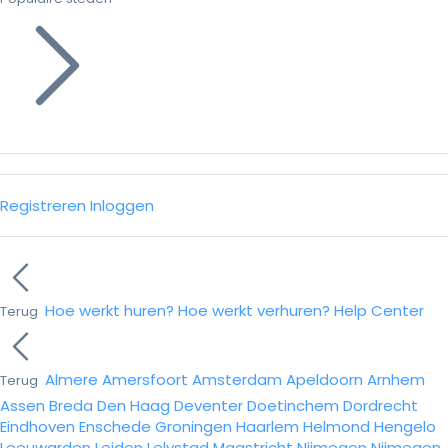
Registreren
Inloggen
Hoe werkt huren?
Hoe werkt verhuren?
Help Center
Terug
Almere
Amersfoort
Amsterdam
Apeldoorn
Arnhem
Terug
Assen
Breda
Den Haag
Deventer
Doetinchem
Dordrecht
Eindhoven
Enschede
Groningen
Haarlem
Helmond
Hengelo
Leeuwarden
Leiden
Lelystad
Maastricht
Nijmegen
Nijmegen