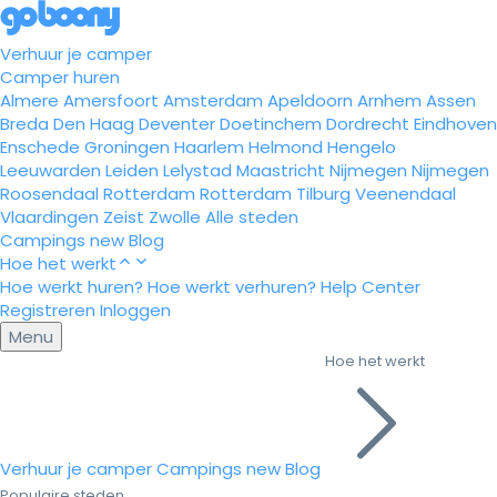
Verhuur je camper
Camper huren
Almere
Amersfoort
Amsterdam
Apeldoorn
Arnhem
Assen
Breda
Den Haag
Deventer
Doetinchem
Dordrecht
Eindhoven
Enschede
Groningen
Haarlem
Helmond
Hengelo
Leeuwarden
Leiden
Lelystad
Maastricht
Nijmegen
Nijmegen
Roosendaal
Rotterdam
Rotterdam
Tilburg
Veenendaal
Vlaardingen
Zeist
Zwolle
Alle steden
Campings
new
Blog
Hoe het werkt
Hoe werkt huren?
Hoe werkt verhuren?
Help Center
Registreren
Inloggen
Menu
Hoe het werkt
Verhuur je camper
Campings
new
Blog
Populaire steden