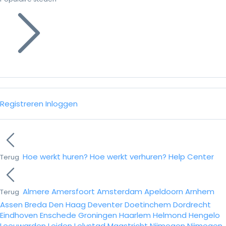
Registreren
Inloggen
Hoe werkt huren?
Hoe werkt verhuren?
Help Center
Terug
Almere
Amersfoort
Amsterdam
Apeldoorn
Arnhem
Terug
Assen
Breda
Den Haag
Deventer
Doetinchem
Dordrecht
Eindhoven
Enschede
Groningen
Haarlem
Helmond
Hengelo
Leeuwarden
Leiden
Lelystad
Maastricht
Nijmegen
Nijmegen