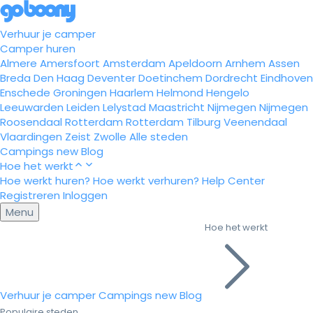
Verhuur je camper
Camper huren
Almere
Amersfoort
Amsterdam
Apeldoorn
Arnhem
Assen
Breda
Den Haag
Deventer
Doetinchem
Dordrecht
Eindhoven
Enschede
Groningen
Haarlem
Helmond
Hengelo
Leeuwarden
Leiden
Lelystad
Maastricht
Nijmegen
Nijmegen
Roosendaal
Rotterdam
Rotterdam
Tilburg
Veenendaal
Vlaardingen
Zeist
Zwolle
Alle steden
Campings
new
Blog
Hoe het werkt
Hoe werkt huren?
Hoe werkt verhuren?
Help Center
Registreren
Inloggen
Menu
Hoe het werkt
Verhuur je camper
Campings
new
Blog
Populaire steden