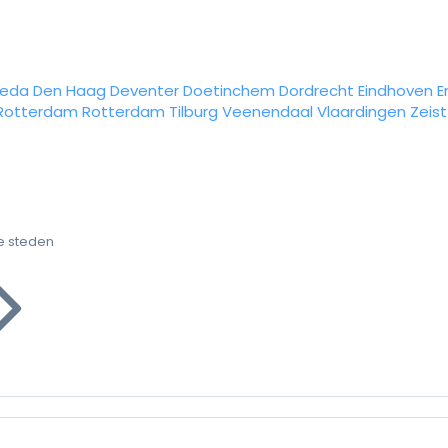
reda
Den Haag
Deventer
Doetinchem
Dordrecht
Eindhoven
E
Rotterdam
Rotterdam
Tilburg
Veenendaal
Vlaardingen
Zeist
e steden