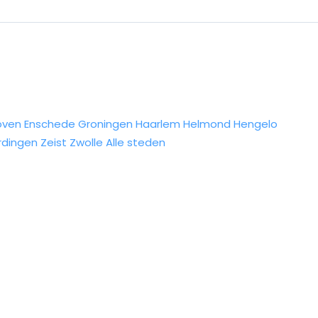
oven
Enschede
Groningen
Haarlem
Helmond
Hengelo
rdingen
Zeist
Zwolle
Alle steden