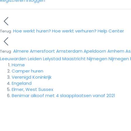
Registreren
Inloggen
Hoe werkt huren?
Hoe werkt verhuren?
Help Center
Terug
Almere
Amersfoort
Amsterdam
Apeldoorn
Arnhem
As
Terug
Leeuwarden
Leiden
Lelystad
Maastricht
Nijmegen
Nijmegen
Home
Camper huren
Verenigd Koninkrijk
Engeland
Elmer, West Sussex
Benimar alkoof met 4 slaapplaatsen vanaf 2021