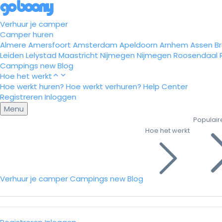
Verhuur je camper
Camper huren
Almere
Amersfoort
Amsterdam
Apeldoorn
Arnhem
Assen
B
Leiden
Lelystad
Maastricht
Nijmegen
Nijmegen
Roosendaal
Campings
new
Blog
Hoe het werkt
Hoe werkt huren?
Hoe werkt verhuren?
Help Center
Registreren
Inloggen
Menu
Populair
Hoe het werkt
Verhuur je camper
Campings
new
Blog