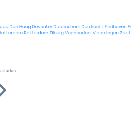
reda
Den Haag
Deventer
Doetinchem
Dordrecht
Eindhoven
E
Rotterdam
Rotterdam
Tilburg
Veenendaal
Vlaardingen
Zeist
e steden