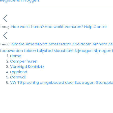
Registreren
Inloggen
Hoe werkt huren?
Hoe werkt verhuren?
Help Center
Terug
Almere
Amersfoort
Amsterdam
Apeldoorn
Arnhem
As
Terug
Leeuwarden
Leiden
Lelystad
Maastricht
Nijmegen
Nijmegen
Home
Camper huren
Verenigd Koninkrijk
Engeland
Cornwall
VW T6 prachtig omgebouwd door Ecowagon. Standpla