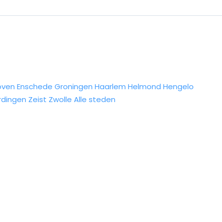
oven
Enschede
Groningen
Haarlem
Helmond
Hengelo
rdingen
Zeist
Zwolle
Alle steden