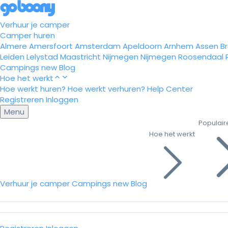
Verhuur je camper
Camper huren
Almere
Amersfoort
Amsterdam
Apeldoorn
Arnhem
Assen
B
Leiden
Lelystad
Maastricht
Nijmegen
Nijmegen
Roosendaal
Campings
new
Blog
Hoe het werkt
Hoe werkt huren?
Hoe werkt verhuren?
Help Center
Registreren
Inloggen
Menu
Populair
Hoe het werkt
Verhuur je camper
Campings
new
Blog