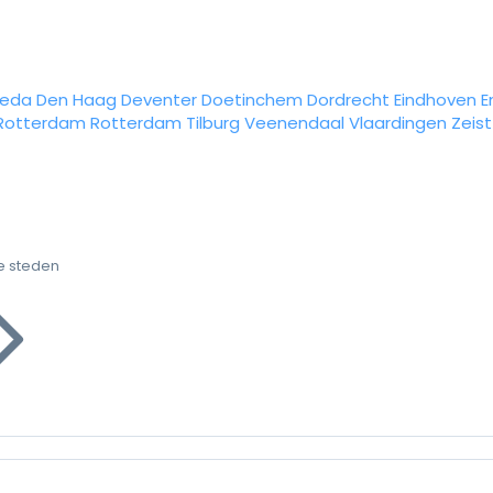
reda
Den Haag
Deventer
Doetinchem
Dordrecht
Eindhoven
E
Rotterdam
Rotterdam
Tilburg
Veenendaal
Vlaardingen
Zeist
e steden