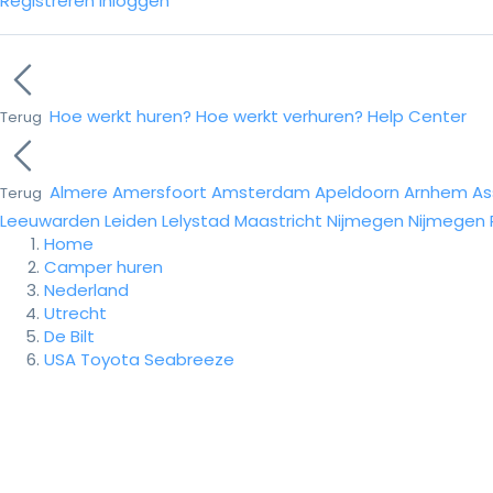
Registreren
Inloggen
Hoe werkt huren?
Hoe werkt verhuren?
Help Center
Terug
Almere
Amersfoort
Amsterdam
Apeldoorn
Arnhem
As
Terug
Leeuwarden
Leiden
Lelystad
Maastricht
Nijmegen
Nijmegen
Home
Camper huren
Nederland
Utrecht
De Bilt
USA Toyota Seabreeze