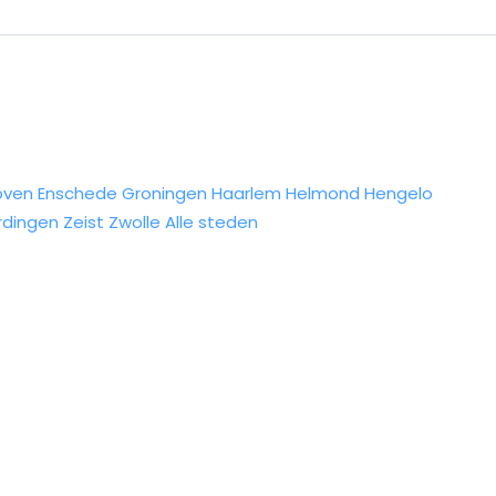
oven
Enschede
Groningen
Haarlem
Helmond
Hengelo
rdingen
Zeist
Zwolle
Alle steden