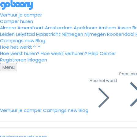
Verhuur je camper
Camper huren
Almere
Amersfoort
Amsterdam
Apeldoorn
Arnhem
Assen
B
Leiden
Lelystad
Maastricht
Nijmegen
Nijmegen
Roosendaal
Campings
new
Blog
Hoe het werkt
Hoe werkt huren?
Hoe werkt verhuren?
Help Center
Registreren
Inloggen
Menu
Populair
Hoe het werkt
Verhuur je camper
Campings
new
Blog