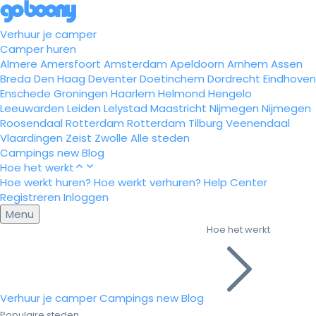
Verhuur je camper
Camper huren
Almere
Amersfoort
Amsterdam
Apeldoorn
Arnhem
Assen
Breda
Den Haag
Deventer
Doetinchem
Dordrecht
Eindhoven
Enschede
Groningen
Haarlem
Helmond
Hengelo
Leeuwarden
Leiden
Lelystad
Maastricht
Nijmegen
Nijmegen
Roosendaal
Rotterdam
Rotterdam
Tilburg
Veenendaal
Vlaardingen
Zeist
Zwolle
Alle steden
Campings
new
Blog
Hoe het werkt
Hoe werkt huren?
Hoe werkt verhuren?
Help Center
Registreren
Inloggen
Menu
Hoe het werkt
Verhuur je camper
Campings
new
Blog
Populaire steden