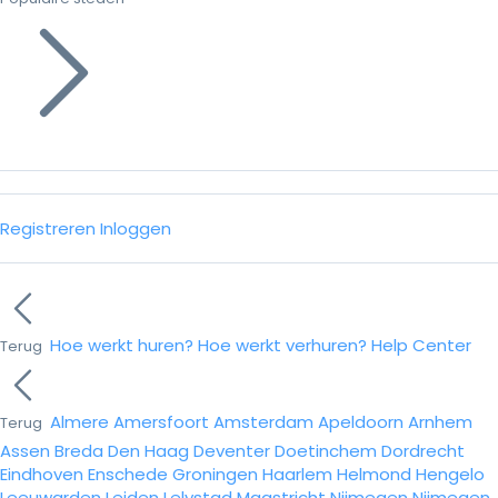
Registreren
Inloggen
Hoe werkt huren?
Hoe werkt verhuren?
Help Center
Terug
Almere
Amersfoort
Amsterdam
Apeldoorn
Arnhem
Terug
Assen
Breda
Den Haag
Deventer
Doetinchem
Dordrecht
Eindhoven
Enschede
Groningen
Haarlem
Helmond
Hengelo
Leeuwarden
Leiden
Lelystad
Maastricht
Nijmegen
Nijmegen