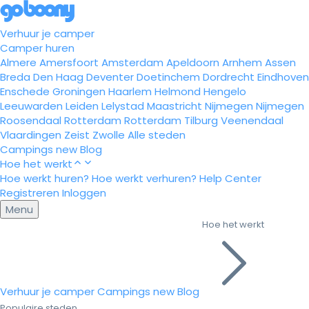
Verhuur je camper
Camper huren
Almere
Amersfoort
Amsterdam
Apeldoorn
Arnhem
Assen
Breda
Den Haag
Deventer
Doetinchem
Dordrecht
Eindhoven
Enschede
Groningen
Haarlem
Helmond
Hengelo
Leeuwarden
Leiden
Lelystad
Maastricht
Nijmegen
Nijmegen
Roosendaal
Rotterdam
Rotterdam
Tilburg
Veenendaal
Vlaardingen
Zeist
Zwolle
Alle steden
Campings
new
Blog
Hoe het werkt
Hoe werkt huren?
Hoe werkt verhuren?
Help Center
Registreren
Inloggen
Menu
Hoe het werkt
Verhuur je camper
Campings
new
Blog
Populaire steden