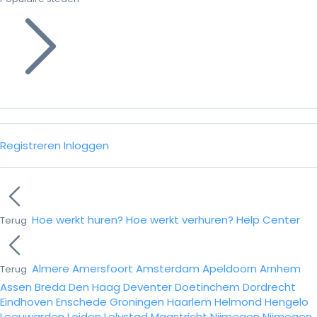
Registreren
Inloggen
Hoe werkt huren?
Hoe werkt verhuren?
Help Center
Terug
Almere
Amersfoort
Amsterdam
Apeldoorn
Arnhem
Terug
Assen
Breda
Den Haag
Deventer
Doetinchem
Dordrecht
Eindhoven
Enschede
Groningen
Haarlem
Helmond
Hengelo
Leeuwarden
Leiden
Lelystad
Maastricht
Nijmegen
Nijmegen