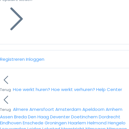
Registreren
Inloggen
Hoe werkt huren?
Hoe werkt verhuren?
Help Center
Terug
Almere
Amersfoort
Amsterdam
Apeldoorn
Arnhem
Terug
Assen
Breda
Den Haag
Deventer
Doetinchem
Dordrecht
Eindhoven
Enschede
Groningen
Haarlem
Helmond
Hengelo
Leeuwarden
Leiden
Lelystad
Maastricht
Nijmegen
Nijmegen