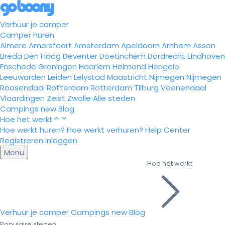
Verhuur je camper
Camper huren
Almere
Amersfoort
Amsterdam
Apeldoorn
Arnhem
Assen
Breda
Den Haag
Deventer
Doetinchem
Dordrecht
Eindhoven
Enschede
Groningen
Haarlem
Helmond
Hengelo
Leeuwarden
Leiden
Lelystad
Maastricht
Nijmegen
Nijmegen
Roosendaal
Rotterdam
Rotterdam
Tilburg
Veenendaal
Vlaardingen
Zeist
Zwolle
Alle steden
Campings
new
Blog
Hoe het werkt
Hoe werkt huren?
Hoe werkt verhuren?
Help Center
Registreren
Inloggen
Menu
Hoe het werkt
Verhuur je camper
Campings
new
Blog
Populaire steden