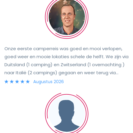
Onze eerste camperreis was goed en mooi verlopen,
goed weer en mooie lokaties schele de helft. We zijn via
Duitsland (1 camping) en Zwitserland (1 overnachting )
naar Italië (2 campings) gegaan en weer terug via
Frankrijk (2 campings). De andere helft komt door het
Augustus 2026
goede contact met Janine (verhuurster) en haar
camper. Ondanks dat het n oudere camper betreft
functioneerde deze nog goed en was prettig mee te
rijden. De standairco was met dit hete weer een
verademing en de tillende fietsendrager trok op
verschillende campings de aandacht.