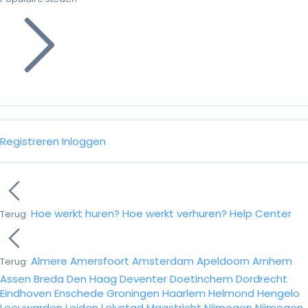
Registreren
Inloggen
Hoe werkt huren?
Hoe werkt verhuren?
Help Center
Terug
Almere
Amersfoort
Amsterdam
Apeldoorn
Arnhem
Terug
Assen
Breda
Den Haag
Deventer
Doetinchem
Dordrecht
Eindhoven
Enschede
Groningen
Haarlem
Helmond
Hengelo
Leeuwarden
Leiden
Lelystad
Maastricht
Nijmegen
Nijmegen