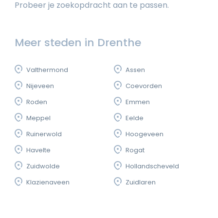
Probeer je zoekopdracht aan te passen.
Meer steden in Drenthe
Valthermond
Assen
Nijeveen
Coevorden
Roden
Emmen
Meppel
Eelde
Ruinerwold
Hoogeveen
Havelte
Rogat
Zuidwolde
Hollandscheveld
Klazienaveen
Zuidlaren