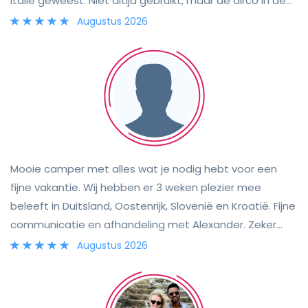
Italië geweest. Niet altijd gebruikt, maar de airco in de
camper was een aantal keren toch erg fijn. Het is een
Augustus 2026
fijne camper, met een lengte 6m kan je overal prima
komen. Ook op parkeerplaatsen. Verder is de camper
van alle gemakken voorzien. Motorisch sterk, geen
probleem om in de bergen te rijden.
Mooie camper met alles wat je nodig hebt voor een
fijne vakantie. Wij hebben er 3 weken plezier mee
beleeft in Duitsland, Oostenrijk, Slovenië en Kroatië. Fijne
communicatie en afhandeling met Alexander. Zeker
een aanrader.
Augustus 2026