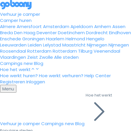
Verhuur je camper
Camper huren
Almere
Amersfoort
Amsterdam
Apeldoorn
Arnhem
Assen
Breda
Den Haag
Deventer
Doetinchem
Dordrecht
Eindhoven
Enschede
Groningen
Haarlem
Helmond
Hengelo
Leeuwarden
Leiden
Lelystad
Maastricht
Nijmegen
Nijmegen
Roosendaal
Rotterdam
Rotterdam
Tilburg
Veenendaal
Vlaardingen
Zeist
Zwolle
Alle steden
Campings
new
Blog
Hoe het werkt
Hoe werkt huren?
Hoe werkt verhuren?
Help Center
Registreren
Inloggen
Menu
Hoe het werkt
Verhuur je camper
Campings
new
Blog
Populaire steden