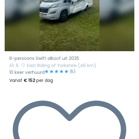
6-persoons Swift alkoof uit 2025
6
East Riding of Yorkshire
(46 km)
(5)
10 keer verhuurd
Vanaf
€ 152
per dag