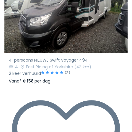
4-persoons NIEUWE Swift Voyager 494
4
East Riding of Yorkshire
(43 km)
(2)
2 keer verhuurd
Vanaf
€ 158
per dag