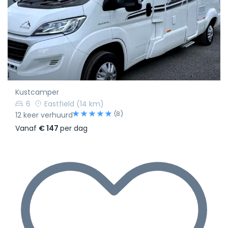
Kustcamper
6
Eastfield
(14 km)
(8)
12 keer verhuurd
Vanaf
€ 147
per dag