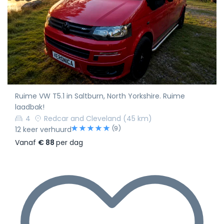
Ruime VW T5.1 in Saltburn, North Yorkshire. Ruime
laadbak!
4
Redcar and Cleveland
(45 km)
(9)
12 keer verhuurd
Vanaf
€ 88
per dag