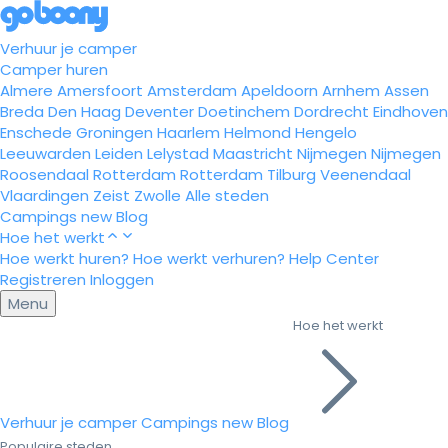
Verhuur je camper
Camper huren
Almere
Amersfoort
Amsterdam
Apeldoorn
Arnhem
Assen
Breda
Den Haag
Deventer
Doetinchem
Dordrecht
Eindhoven
Enschede
Groningen
Haarlem
Helmond
Hengelo
Leeuwarden
Leiden
Lelystad
Maastricht
Nijmegen
Nijmegen
Roosendaal
Rotterdam
Rotterdam
Tilburg
Veenendaal
Vlaardingen
Zeist
Zwolle
Alle steden
Campings
new
Blog
Hoe het werkt
Hoe werkt huren?
Hoe werkt verhuren?
Help Center
Registreren
Inloggen
Menu
Hoe het werkt
Verhuur je camper
Campings
new
Blog
Populaire steden