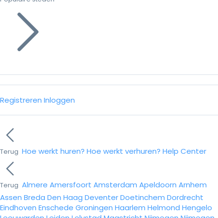
Registreren
Inloggen
Hoe werkt huren?
Hoe werkt verhuren?
Help Center
Terug
Almere
Amersfoort
Amsterdam
Apeldoorn
Arnhem
Terug
Assen
Breda
Den Haag
Deventer
Doetinchem
Dordrecht
Eindhoven
Enschede
Groningen
Haarlem
Helmond
Hengelo
Leeuwarden
Leiden
Lelystad
Maastricht
Nijmegen
Nijmegen