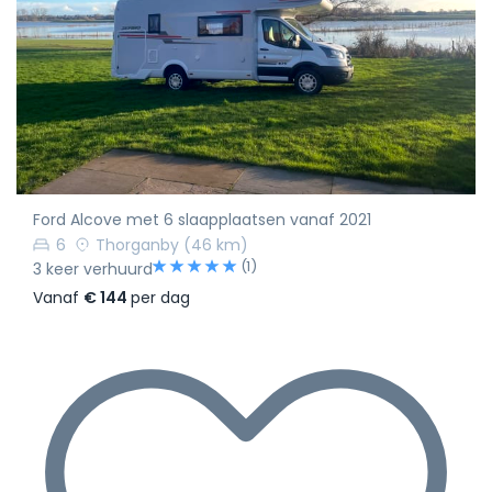
Ford Alcove met 6 slaapplaatsen vanaf 2021
6
Thorganby
(46 km)
(1)
3 keer verhuurd
Vanaf
€ 144
per dag