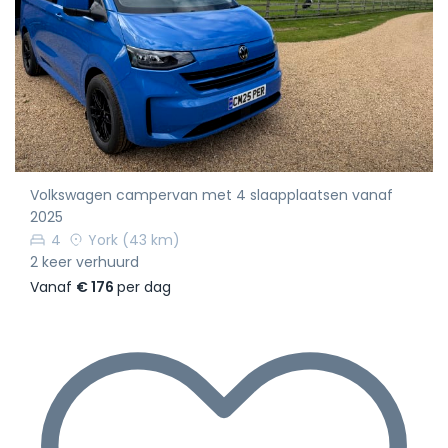
Volkswagen campervan met 4 slaapplaatsen vanaf
2025
4
York
(43 km)
2 keer verhuurd
Vanaf
€ 176
per dag