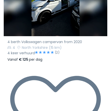
4 berth Volkswagen campervan from 2020
4
North Yorkshire
(15 km)
(2)
4 keer verhuurd
Vanaf
€ 125
per dag