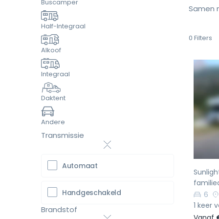
Buscamper
Samen m
Half-Integraal
0
Filters
Alkoof
Integraal
Daktent
Vo
Andere
Transmissie
Automaat
Sunligh
familie
Handgeschakeld
6
1 keer 
Brandstof
Vanaf