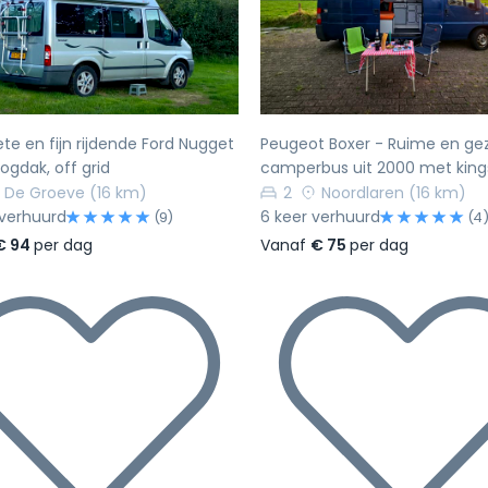
rige
Volgende
Vorige
e en fijn rijdende Ford Nugget
Peugeot Boxer - Ruime en gez
gdak, off grid
camperbus uit 2000 met king
De Groeve
(16 km)
2
Noordlaren
(16 km)
 verhuurd
6 keer verhuurd
(9)
(4
€ 94
per dag
Vanaf
€ 75
per dag