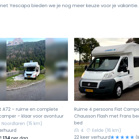
et Yescapa bieden we je nog meer keuze voor je vakantie.
rige
Volgende
Vorige
t A72 – ruime en complete
Ruime 4 persoons Fiat Camp
camper – klaar voor avontuur
Chausson Flash met Frans be
bed
Noordlaren
(15 km)
verhuurd
4
Eelde
(16 km)
22 keer verhuurd
(
€ 134
per dag