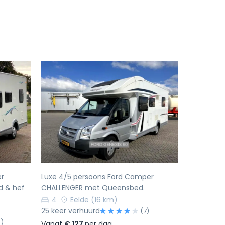
Volgende
Vorige
Volgende
er
Luxe 4/5 persoons Ford Camper
d & hef
CHALLENGER met Queensbed.
4
Eelde
(16 km)
25 keer verhuurd
(7)
9)
Vanaf
€ 127
per dag