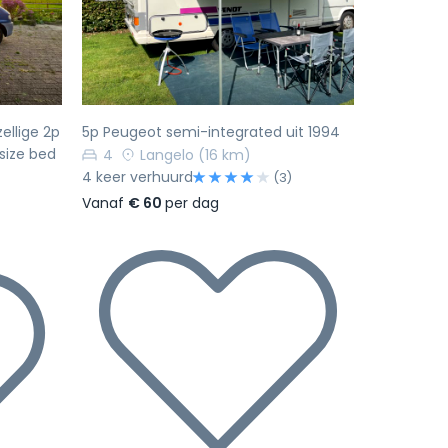
Volgende
Vorige
Volgende
ellige 2p
5p Peugeot semi-integrated uit 1994
size bed
4
Langelo
(16 km)
4 keer verhuurd
(3)
)
Vanaf
€ 60
per dag