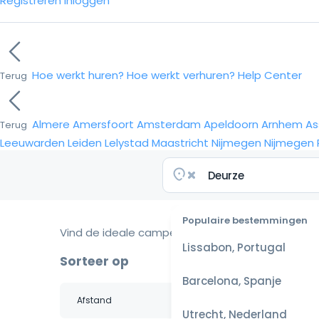
Registreren
Inloggen
Hoe werkt huren?
Hoe werkt verhuren?
Help Center
Terug
Almere
Amersfoort
Amsterdam
Apeldoorn
Arnhem
As
Terug
Leeuwarden
Leiden
Lelystad
Maastricht
Nijmegen
Nijmegen
Populaire bestemmingen
Vind de ideale camper voor je reis
Lissabon, Portugal
Sorteer op
Barcelona, Spanje
Utrecht, Nederland