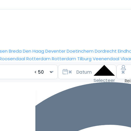
sen
Breda
Den Haag
Deventer
Doetinchem
Dordrecht
Eindh
Roosendaal
Rotterdam
Rotterdam
Tilburg
Veenendaal
Vlaa
Selecteer
datum
voor de
beste
prijzen