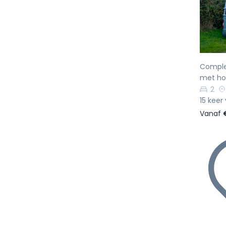
Vo
Complet
met hoo
2
15 keer
Vanaf