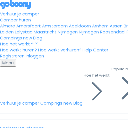
Verhuur je camper
Camper huren
Almere
Amersfoort
Amsterdam
Apeldoorn
Arnhem
Assen
B
Leiden
Lelystad
Maastricht
Nijmegen
Nijmegen
Roosendaal
Campings
new
Blog
Hoe het werkt
Hoe werkt huren?
Hoe werkt verhuren?
Help Center
Registreren
Inloggen
Menu
Populair
Hoe het werkt
Verhuur je camper
Campings
new
Blog