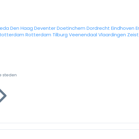
reda
Den Haag
Deventer
Doetinchem
Dordrecht
Eindhoven
E
Rotterdam
Rotterdam
Tilburg
Veenendaal
Vlaardingen
Zeist
e steden