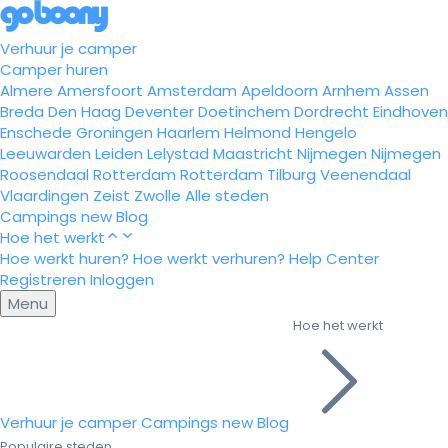
Verhuur je camper
Camper huren
Almere
Amersfoort
Amsterdam
Apeldoorn
Arnhem
Assen
Breda
Den Haag
Deventer
Doetinchem
Dordrecht
Eindhoven
Enschede
Groningen
Haarlem
Helmond
Hengelo
Leeuwarden
Leiden
Lelystad
Maastricht
Nijmegen
Nijmegen
Roosendaal
Rotterdam
Rotterdam
Tilburg
Veenendaal
Vlaardingen
Zeist
Zwolle
Alle steden
Campings
new
Blog
Hoe het werkt
Hoe werkt huren?
Hoe werkt verhuren?
Help Center
Registreren
Inloggen
Menu
Hoe het werkt
Verhuur je camper
Campings
new
Blog
Populaire steden