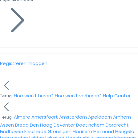
Registreren
Inloggen
Hoe werkt huren?
Hoe werkt verhuren?
Help Center
Terug
Almere
Amersfoort
Amsterdam
Apeldoorn
Arnhem
Terug
Assen
Breda
Den Haag
Deventer
Doetinchem
Dordrecht
Eindhoven
Enschede
Groningen
Haarlem
Helmond
Hengelo
Leeuwarden
Leiden
Lelystad
Maastricht
Nijmegen
Nijmegen