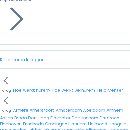
Registreren
Inloggen
Hoe werkt huren?
Hoe werkt verhuren?
Help Center
Terug
Almere
Amersfoort
Amsterdam
Apeldoorn
Arnhem
Terug
Assen
Breda
Den Haag
Deventer
Doetinchem
Dordrecht
Eindhoven
Enschede
Groningen
Haarlem
Helmond
Hengelo
Leeuwarden
Leiden
Lelystad
Maastricht
Nijmegen
Nijmegen