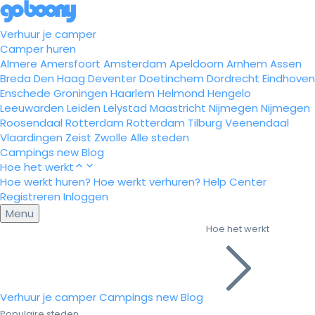
Verhuur je camper
Camper huren
Almere
Amersfoort
Amsterdam
Apeldoorn
Arnhem
Assen
Breda
Den Haag
Deventer
Doetinchem
Dordrecht
Eindhoven
Enschede
Groningen
Haarlem
Helmond
Hengelo
Leeuwarden
Leiden
Lelystad
Maastricht
Nijmegen
Nijmegen
Roosendaal
Rotterdam
Rotterdam
Tilburg
Veenendaal
Vlaardingen
Zeist
Zwolle
Alle steden
Campings
new
Blog
Hoe het werkt
Hoe werkt huren?
Hoe werkt verhuren?
Help Center
Registreren
Inloggen
Menu
Hoe het werkt
Verhuur je camper
Campings
new
Blog
Populaire steden