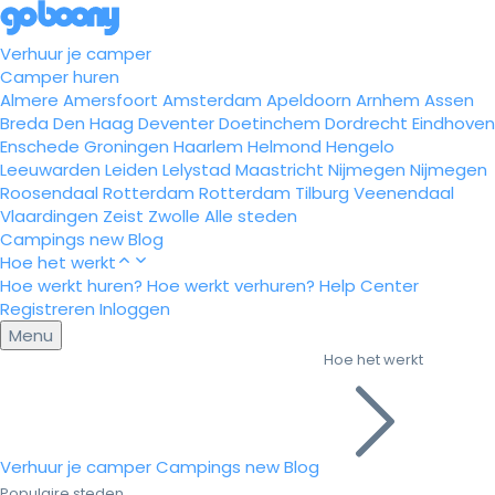
Verhuur je camper
Camper huren
Almere
Amersfoort
Amsterdam
Apeldoorn
Arnhem
Assen
Breda
Den Haag
Deventer
Doetinchem
Dordrecht
Eindhoven
Enschede
Groningen
Haarlem
Helmond
Hengelo
Leeuwarden
Leiden
Lelystad
Maastricht
Nijmegen
Nijmegen
Roosendaal
Rotterdam
Rotterdam
Tilburg
Veenendaal
Vlaardingen
Zeist
Zwolle
Alle steden
Campings
new
Blog
Hoe het werkt
Hoe werkt huren?
Hoe werkt verhuren?
Help Center
Registreren
Inloggen
Menu
Hoe het werkt
Verhuur je camper
Campings
new
Blog
Populaire steden