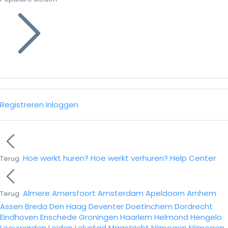
Registreren
Inloggen
Hoe werkt huren?
Hoe werkt verhuren?
Help Center
Terug
Almere
Amersfoort
Amsterdam
Apeldoorn
Arnhem
Terug
Assen
Breda
Den Haag
Deventer
Doetinchem
Dordrecht
Eindhoven
Enschede
Groningen
Haarlem
Helmond
Hengelo
Leeuwarden
Leiden
Lelystad
Maastricht
Nijmegen
Nijmegen