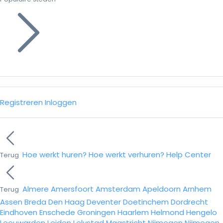
Registreren
Inloggen
Hoe werkt huren?
Hoe werkt verhuren?
Help Center
Terug
Almere
Amersfoort
Amsterdam
Apeldoorn
Arnhem
Terug
Assen
Breda
Den Haag
Deventer
Doetinchem
Dordrecht
Eindhoven
Enschede
Groningen
Haarlem
Helmond
Hengelo
Leeuwarden
Leiden
Lelystad
Maastricht
Nijmegen
Nijmegen