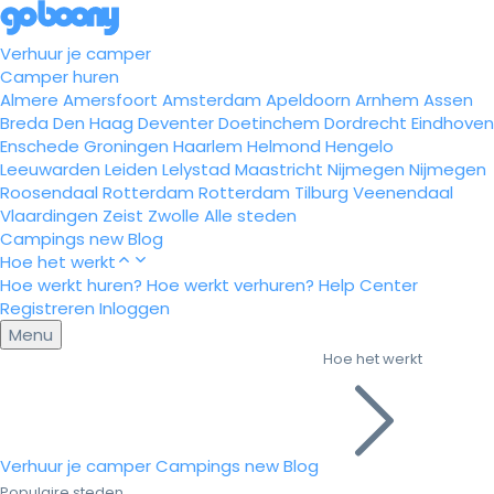
Verhuur je camper
Camper huren
Almere
Amersfoort
Amsterdam
Apeldoorn
Arnhem
Assen
Breda
Den Haag
Deventer
Doetinchem
Dordrecht
Eindhoven
Enschede
Groningen
Haarlem
Helmond
Hengelo
Leeuwarden
Leiden
Lelystad
Maastricht
Nijmegen
Nijmegen
Roosendaal
Rotterdam
Rotterdam
Tilburg
Veenendaal
Vlaardingen
Zeist
Zwolle
Alle steden
Campings
new
Blog
Hoe het werkt
Hoe werkt huren?
Hoe werkt verhuren?
Help Center
Registreren
Inloggen
Menu
Hoe het werkt
Verhuur je camper
Campings
new
Blog
Populaire steden