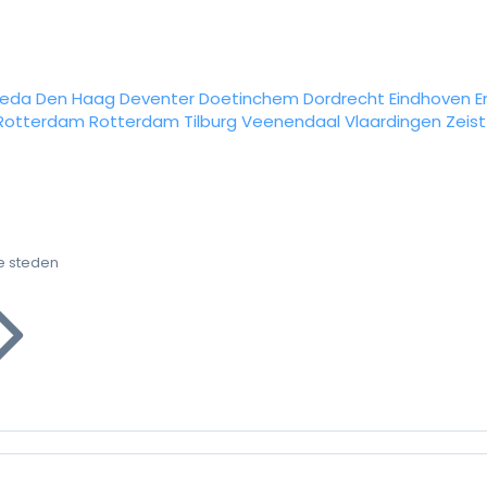
reda
Den Haag
Deventer
Doetinchem
Dordrecht
Eindhoven
E
Rotterdam
Rotterdam
Tilburg
Veenendaal
Vlaardingen
Zeist
e steden