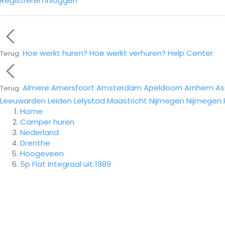
Registreren
Inloggen
Hoe werkt huren?
Hoe werkt verhuren?
Help Center
Terug
Almere
Amersfoort
Amsterdam
Apeldoorn
Arnhem
As
Terug
Leeuwarden
Leiden
Lelystad
Maastricht
Nijmegen
Nijmegen
Home
Camper huren
Nederland
Drenthe
Hoogeveen
5p Fiat Integraal uit 1989