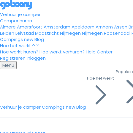
Verhuur je camper
Camper huren
Almere
Amersfoort
Amsterdam
Apeldoorn
Arnhem
Assen
B
Leiden
Lelystad
Maastricht
Nijmegen
Nijmegen
Roosendaal
Campings
new
Blog
Hoe het werkt
Hoe werkt huren?
Hoe werkt verhuren?
Help Center
Registreren
Inloggen
Menu
Populair
Hoe het werkt
Verhuur je camper
Campings
new
Blog