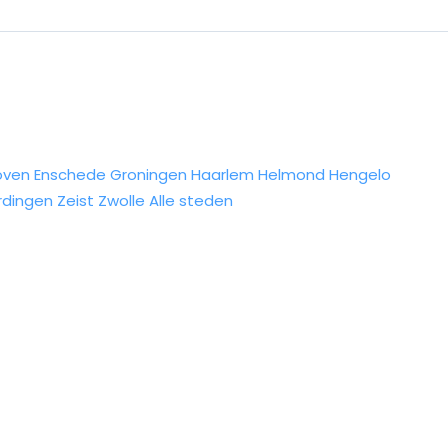
oven
Enschede
Groningen
Haarlem
Helmond
Hengelo
rdingen
Zeist
Zwolle
Alle steden