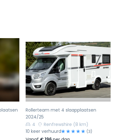
Volgende
Vorige
Volgende
plaatsen
Rollerteam met 4 slaapplaatsen
2024/25
4
Renfrewshire
(8 km)
10 keer verhuurd
(3)
Vanaf
€ 196
per dag