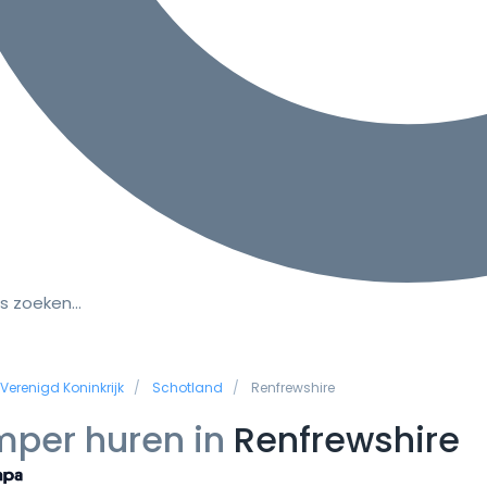
s zoeken…
Verenigd Koninkrijk
Schotland
Renfrewshire
per huren in
Renfrewshire