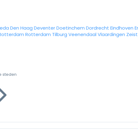
reda
Den Haag
Deventer
Doetinchem
Dordrecht
Eindhoven
E
Rotterdam
Rotterdam
Tilburg
Veenendaal
Vlaardingen
Zeist
e steden