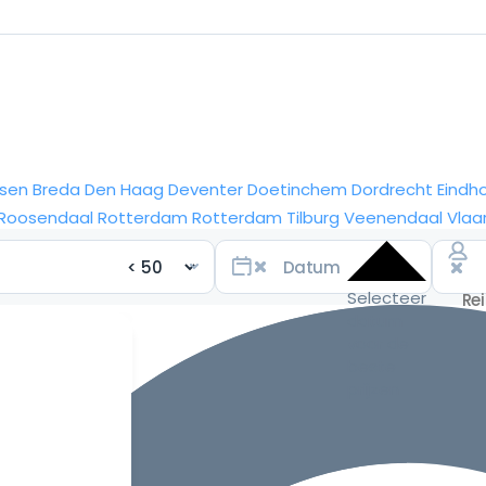
sen
Breda
Den Haag
Deventer
Doetinchem
Dordrecht
Eindh
Roosendaal
Rotterdam
Rotterdam
Tilburg
Veenendaal
Vlaa
Selecteer
datum
voor de
beste
prijzen