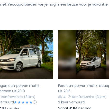
et Yescapa bieden we je nog meer keuze voor je vakantie.
rige
Volgende
Vorige
agen campervan met 5
Ford campervan met 4 slaap
aatsen uit 2018
uit 2015
Renfrewshire
(3 km)
4
Renfrewshire
(3 km)
verhuurd
2 keer verhuurd
(1)
Vanaf
€ 84
per dag
€ 95
per dag