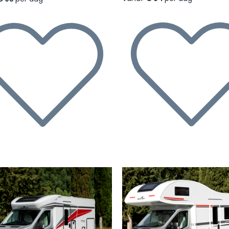
rige
Volgende
Vorige