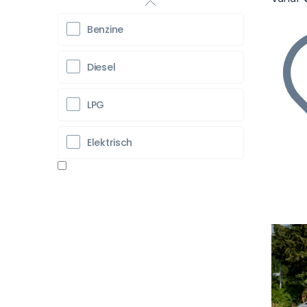
Benzine
Diesel
LPG
Elektrisch
Vo