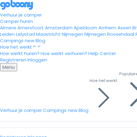
Verhuur je camper
Camper huren
Almere
Amersfoort
Amsterdam
Apeldoorn
Arnhem
Assen
B
Leiden
Lelystad
Maastricht
Nijmegen
Nijmegen
Roosendaal
Campings
new
Blog
Hoe het werkt
Hoe werkt huren?
Hoe werkt verhuren?
Help Center
Registreren
Inloggen
Menu
Populair
Hoe het werkt
Verhuur je camper
Campings
new
Blog