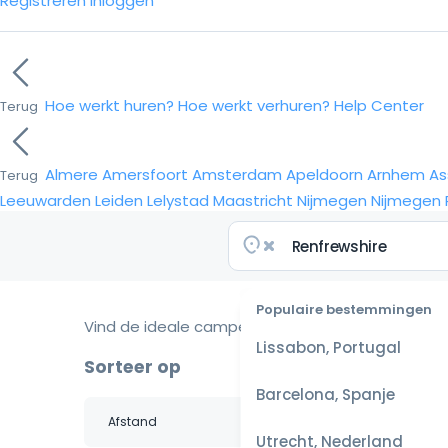
Registreren
Inloggen
Hoe werkt huren?
Hoe werkt verhuren?
Help Center
Terug
Almere
Amersfoort
Amsterdam
Apeldoorn
Arnhem
As
Terug
Leeuwarden
Leiden
Lelystad
Maastricht
Nijmegen
Nijmegen
Populaire bestemmingen
Vind de ideale camper voor je reis
Lissabon, Portugal
Sorteer op
Barcelona, Spanje
Utrecht, Nederland