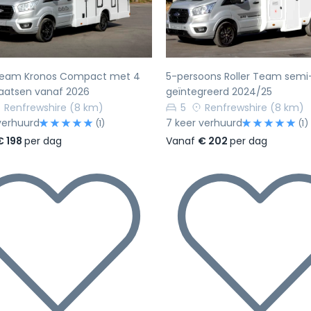
 Team Kronos Compact met 4
5-persoons Roller Team semi
laatsen vanaf 2026
geïntegreerd 2024/25
Renfrewshire
(8 km)
5
Renfrewshire
(8 km)
verhuurd
7 keer verhuurd
(1)
(1)
€ 198
per dag
Vanaf
€ 202
per dag