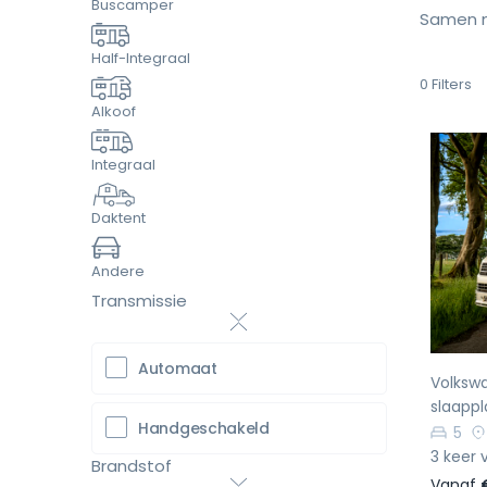
Buscamper
Samen m
Half-Integraal
0
Filters
Alkoof
Integraal
Daktent
Vo
Andere
Transmissie
Automaat
Volksw
slaappl
Handgeschakeld
5
3 keer 
Brandstof
Vanaf