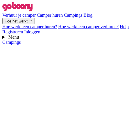
Verhuur je camper
Camper huren
Campings
Blog
Hoe het werkt
Hoe werkt een camper huren?
Hoe werkt een camper verhuren?
Help
Registreren
Inloggen
Menu
Campings